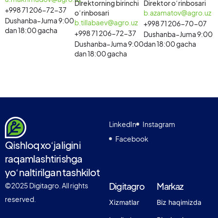
Direktorning birinchi
Direktor oʻrinbosari
+998 71 206-72-37
oʻrinbosari
b.azamatov@agro.uz
Dushanba–Juma 9:00
b.tillabaev@agro.uz
+998 71 206-70-07
dan 18:00 gacha
+998 71 206-72-37
Dushanba–Juma 9:00
Dushanba–Juma 9:00
dan 18:00 gacha
dan 18:00 gacha
LinkedIn
Instagram
Facebook
Qishloq xoʻjaligini
raqamlashtirishga
yoʻnaltirilgan tashkilot
Digitagro
Markaz
©2025 Digitagro. All rights
reserved.
Xizmatlar
Biz haqimizda