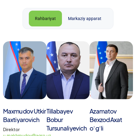
Rahbariyat
Markaziy apparat
Maxmudov Utkir
Tillabayev
Azamatov
Baxtiyarovich
Bobur
Bexzod Axat
Tursunaliyevich
oʻgʻli
Direktor
u.makhmudov@agro.uz