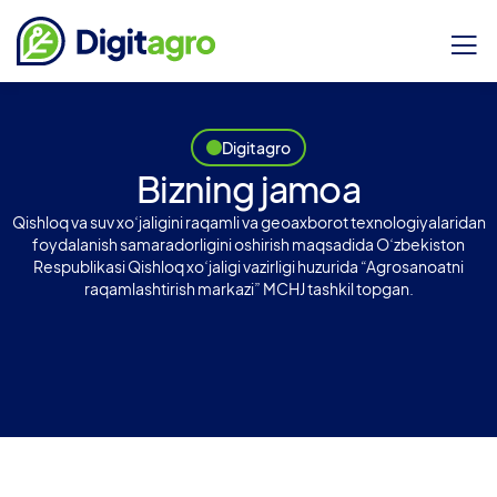
Digitagro
Bizning jamoa
Qishloq va suv xoʻjaligini raqamli va geoaxborot texnologiyalaridan
foydalanish samaradorligini oshirish maqsadida Oʻzbekiston
Respublikasi Qishloq xoʻjaligi vazirligi huzurida “Agrosanoatni
raqamlashtirish markazi” MCHJ tashkil topgan.