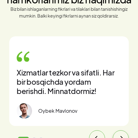
Biz bilan ishlaganlarning fikrlari va tilaklari bilan tanishishingiz
mumkin. Balki keyingi fikrlarni aynan siz qoldirarsiz.
li. Har
Texnik jamoa malakali,
muammolar tez va to‘g‘ri ha
!
qilindi. Yaxshi tajriba bo‘ldi.
Uzoqov Akobir