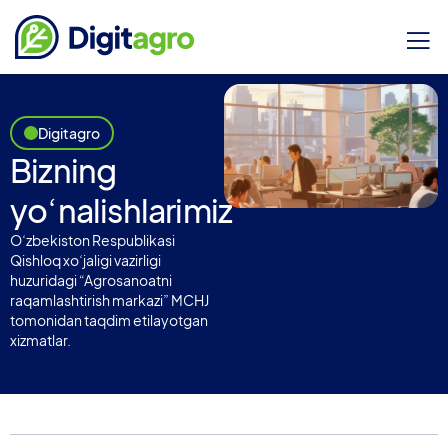
Digitagro
Bizning
yoʻnalishlarimiz
Oʻzbekiston Respublikasi
Qishloq xoʻjaligi vazirligi
huzuridagi “Agrosanoatni
raqamlashtirish markazi” MCHJ
tomonidan taqdim etilayotgan
xizmatlar.