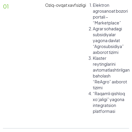
Oziq-ovqat xavfsizligi
Elektron
01
agrosanoat bozori
portali –
“Marketplace”
Agrar sohadagi
subsidiyalar
yagona davlat
“Agrosubsidiya”
axborot tizimi
Klaster
reytinglarini
avtomatlashtirilgan
baholash
“ReAgro” axborot
tizimi
“Raqamli qishloq
xoʻjaligi” yagona
integratsion
platformasi