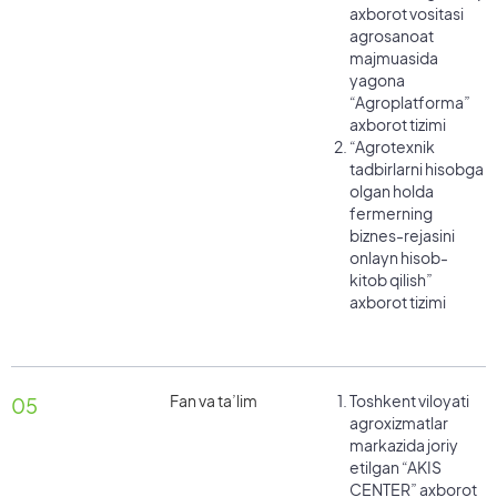
axborot vositasi
agrosanoat
majmuasida
yagona
“Agroplatforma”
axborot tizimi
“Agrotexnik
tadbirlarni hisobga
olgan holda
fermerning
biznes-rejasini
onlayn hisob-
kitob qilish”
axborot tizimi
Fan va ta’lim
Toshkent viloyati
05
agroxizmatlar
markazida joriy
etilgan “AKIS
CENTER” axborot