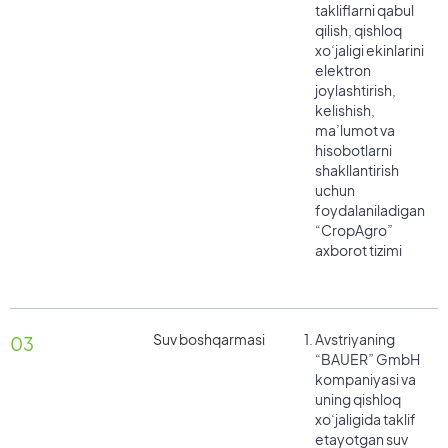
takliflarni qabul
qilish, qishloq
xoʻjaligi ekinlarini
elektron
joylashtirish,
kelishish,
ma’lumot va
hisobotlarni
shakllantirish
uchun
foydalaniladigan
“CropAgro”
axborot tizimi
Suv boshqarmasi
Avstriyaning
03
“BAUER” GmbH
kompaniyasi va
uning qishloq
xoʻjaligida taklif
etayotgan suv