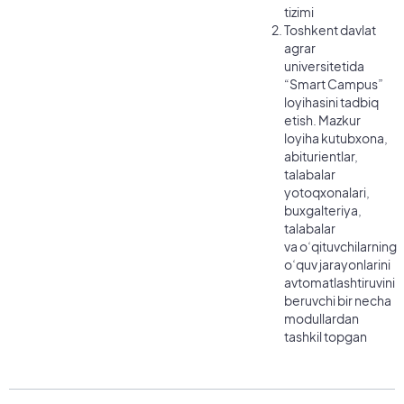
tizimi
Toshkent davlat
agrar
universitetida
“Smart Campus”
loyihasini tadbiq
etish. Mazkur
loyiha kutubxona,
abiturientlar,
talabalar
yotoqxonalari,
buxgalteriya,
talabalar
va oʻqituvchilarning
oʻquv jarayonlarini
avtomatlashtiruvini
beruvchi bir necha
modullardan
tashkil topgan