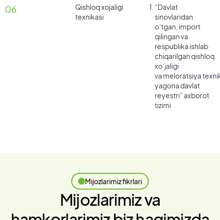
Qishloq xojaligi
“Davlat
06
texnikasi
sinovlaridan
oʻtgan, import
qilingan va
respublika ishlab
chiqarilgan qishloq
xoʻjaligi
va meloratsiya texni
yagona davlat
reyestri” axborot
tizimi
Mijozlarimiz fikrlari
Mijozlarimiz va
hamkorlarimiz biz haqimizda