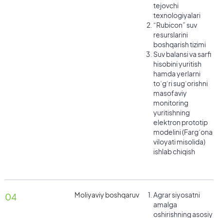
tejovchi
texnologiyalari
“Rubicon” suv
resurslarini
boshqarish tizimi
Suv balansi va sarfi
hisobini yuritish
hamda yerlarni
toʻgʻri sugʻorishni
masofaviy
monitoring
yuritishning
elektron prototip
modelini (Fargʻona
viloyati misolida)
ishlab chiqish
Moliyaviy boshqaruv
Agrar siyosatni
04
amalga
oshirishning asosiy