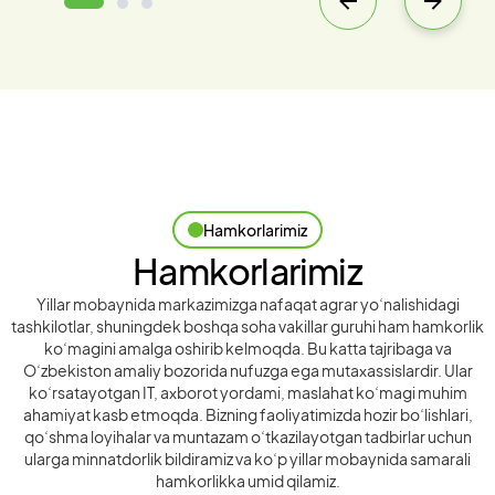
Hamkorlarimiz
Hamkorlarimiz
Yillar mobaynida markazimizga nafaqat agrar yoʻnalishidagi
tashkilotlar, shuningdek boshqa soha vakillar guruhi ham hamkorlik
koʻmagini amalga oshirib kelmoqda. Bu katta tajribaga va
Oʻzbekiston amaliy bozorida nufuzga ega mutaхassislardir. Ular
koʻrsatayotgan IT, aхborot yordami, maslahat koʻmagi muhim
ahamiyat kasb etmoqda. Bizning faoliyatimizda hozir boʻlishlari,
qoʻshma loyihalar va muntazam oʻtkazilayotgan tadbirlar uchun
ularga minnatdorlik bildiramiz va koʻp yillar mobaynida samarali
hamkorlikka umid qilamiz.