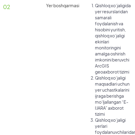
Yer boshqarmasi
Qishloq xoʻjaligida
02
yer resurslaridan
samarali
foydalanish va
hisobini yuritish,
qishloq xoʻjaligi
ekinlari
monitoringini
amalga oshirish
imkonini beruvchi
ArcGIS
geoaxborot tizimi
Qishloq xoʻjaligi
maqsadlari uchun
yer uchastkalarini
ijraga berishga
moʻljallangan “E-
IJARA” axborot
tizimi
Qishloq xoʻjaligi
yerlari
foydalanuvchilarida