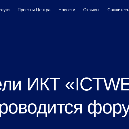
слуги
Проекты Центра
Новости
Отзывы
Свяжитесь
ели ИКТ «ICTW
проводится фор