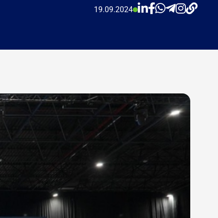
 молодых
19.09.2024
 ИТ, и
ового