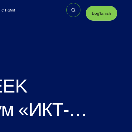
 с нами
Bogʻlanish
EEK
ум «ИКТ-