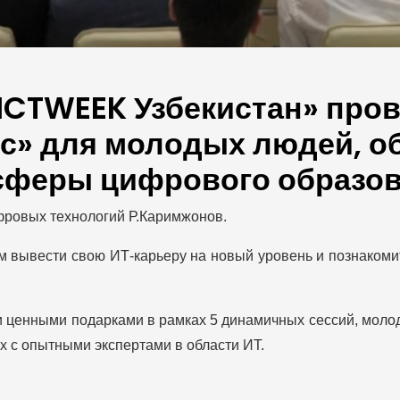
«ICTWEEK Узбекистан» про
с» для молодых людей, о
 сферы цифрового образов
фровых технологий Р.Каримжонов.
 вывести свою ИТ-карьеру на новый уровень и познаком
 ценными подарками в рамках 5 динамичных сессий, моло
ях с опытными экспертами в области ИТ.