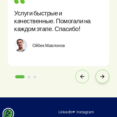
Услуги быстрые и
Те
качественные. Помогали на
кв
каждом этапе. Спасибо!
ре
Эт
Ойбек Мавлонов
LinkedIn
Instagram