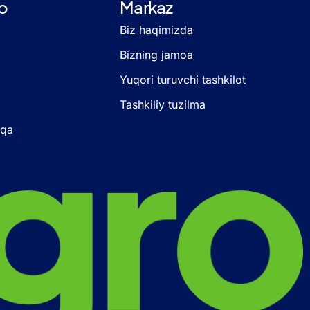
o
Markaz
Biz haqimizda
Bizning jamoa
Yuqori turuvchi tashkilot
Tashkiliy tuzilma
oqa