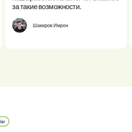
за такие возможности.
Шакиров Имрон
lar