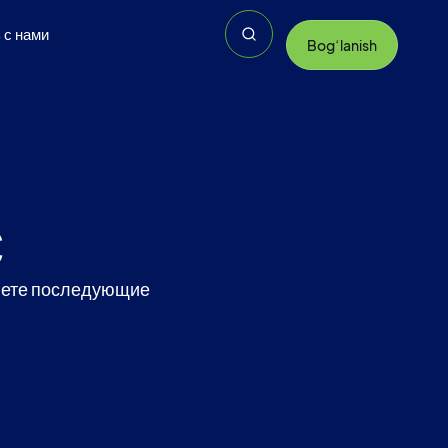
 с нами
Bogʻlanish
с
ляете последующие