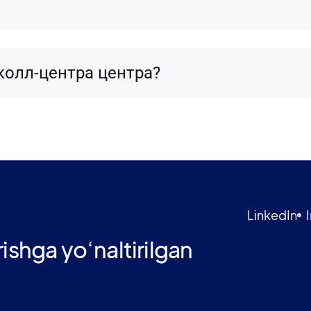
колл-центра центра?
LinkedIn
rishga yoʻnaltirilgan