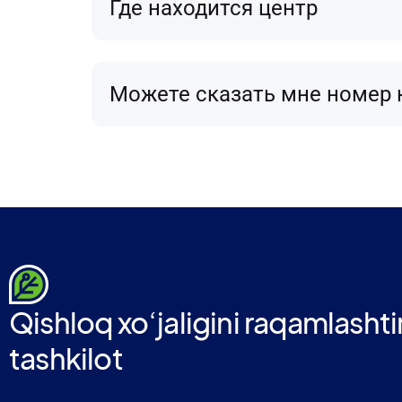
Где находится центр
Можете сказать мне номер 
Qishloq xoʻjaligini raqamlashti
tashkilot