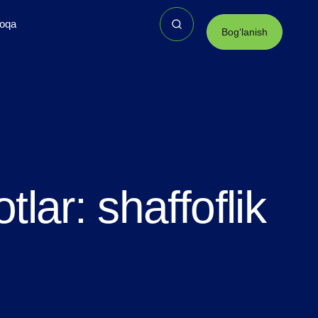
loqa
Bogʻlanish
tlar: shaffoflik