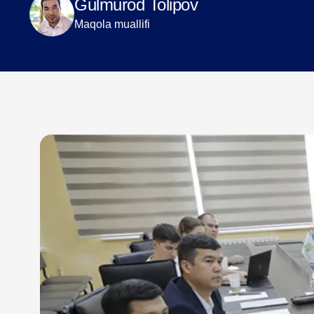
Gulmurod Tolipov
Maqola muallifi