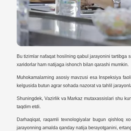
Bu tizimlar nafaqat hosilning qabul jarayonini tartibga 
xaridorlar ham natijaga ishonch bilan qarashi mumkin.
Muhokamalarning asosiy mavzusi esa Inspeksiya faoliyat
kelgusida butun agrar sohada nazorat va tahlil jarayonl
Shuningdek, Vazirlik va Markaz mutaxassislari shu kunga
taqdim etdi.
Darhaqiqat, raqamli texnologiyalar bugun qishloq xo
jarayonning amalda qanday natija berayotganini, ertangi