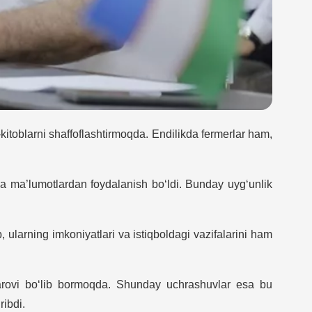
-kitoblarni shaffoflashtirmoqda. Endilikda fermerlar ham,
 va ma’lumotlardan foydalanish bo‘ldi. Bunday uyg‘unlik
 ularning imkoniyatlari va istiqboldagi vazifalarini ham
 garovi bo‘lib bormoqda. Shunday uchrashuvlar esa bu
ribdi.