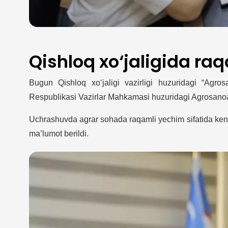
Qishloq xo‘jaligida raq
Bugun Qishloq xo‘jaligi vazirligi huzuridagi “Agro
Respublikasi Vazirlar Mahkamasi huzuridagi Agrosanoat 
Uchrashuvda agrar sohada raqamli yechim sifatida keng j
ma’lumot berildi.