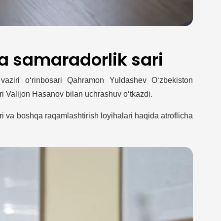
 va samaradorlik sari
i vaziri o‘rinbosari Qahramon Yuldashev O‘zbekiston
ri Valijon Hasanov bilan uchrashuv o‘tkazdi.
i va boshqa raqamlashtirish loyihalari haqida atroflicha