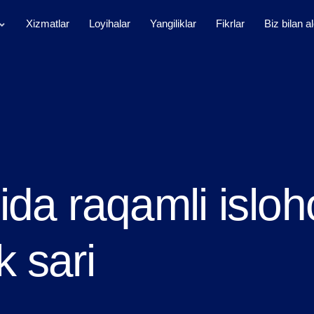
Xizmatlar
Loyihalar
Yangiliklar
Fikrlar
Biz bilan a
ida raqamli isloho
 sari