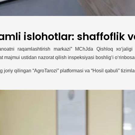
amli islohotlar: shaffoflik
sanoatni raqamlashtirish markazi” MChJda Qishloq xo‘jalig
majmui ustidan nazorat qilish inspeksiyasi boshlig‘i o‘rinbosa
oriy qilingan “AgroTarozi” platformasi va “Hosil qabuli” tizimlar