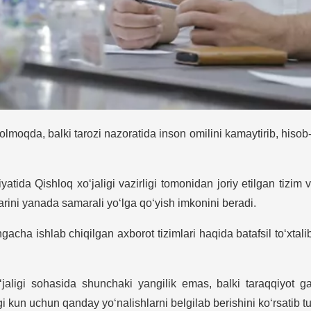
solmoqda, balki tarozi nazoratida inson omilini kamaytirib, hisob
ida Qishloq xo‘jaligi vazirligi tomonidan joriy etilgan tizim
arini yanada samarali yo‘lga qo‘yish imkonini beradi.
cha ishlab chiqilgan axborot tizimlari haqida batafsil to‘xtalib,
‘jaligi sohasida shunchaki yangilik emas, balki taraqqiyot
 kun uchun qanday yo‘nalishlarni belgilab berishini ko‘rsatib tu