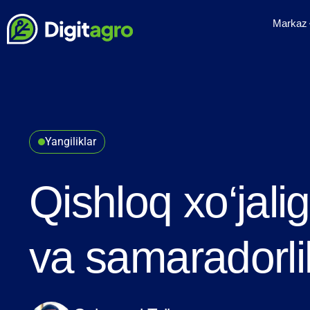
Markaz
Yangiliklar
Qishloq xo‘jalig
va samaradorlik