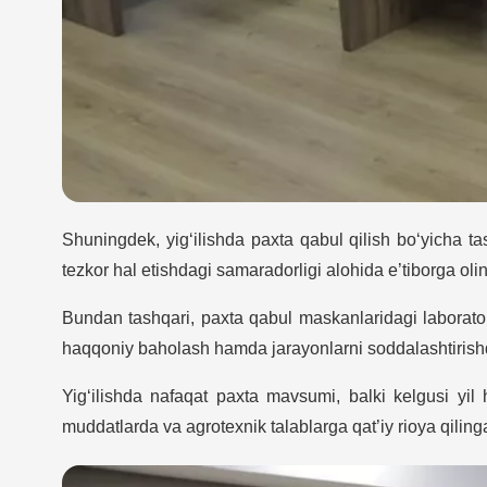
Shuningdek, yig‘ilishda paxta qabul qilish bo‘yicha ta
tezkor hal etishdagi samaradorligi alohida e’tiborga olin
Bundan tashqari, paxta qabul maskanlaridagi laboratoriya
haqqoniy baholash hamda jarayonlarni soddalashtirishda 
Yig‘ilishda nafaqat paxta mavsumi, balki kelgusi yil
muddatlarda va agrotexnik talablarga qat’iy rioya qiling