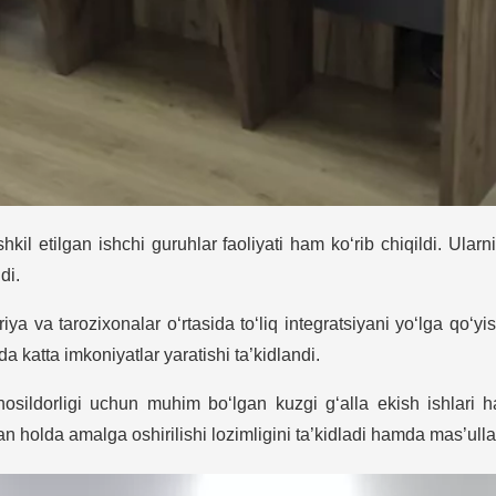
shkil etilgan ishchi guruhlar faoliyati ham ko‘rib chiqildi. Ula
di.
 va tarozixonalar o‘rtasida to‘liq integratsiyani yo‘lga qo‘yish
katta imkoniyatlar yaratishi ta’kidlandi.
 hosildorligi uchun muhim bo‘lgan kuzgi g‘alla ekish ishlari 
an holda amalga oshirilishi lozimligini ta’kidladi hamda mas’ulla