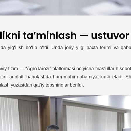
likni ta’minlash — ustuvor
da yig‘ilish bo‘lib o‘tdi. Unda joriy yilgi paxta terimi va qabu
aviy tizim — “AgroTarozi” platformasi bo‘yicha mas’ullar hisobot
hnatini adolatli baholashda ham muhim ahamiyat kasb etadi. Sh
ash yuzasidan qat’iy topshiriqlar berildi.