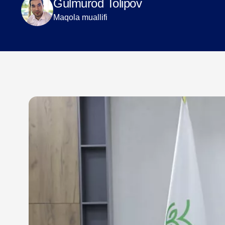
Gulmurod Tolipov
Maqola muallifi