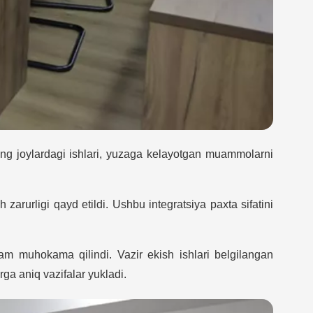
rning joylardagi ishlari, yuzaga kelayotgan muammolarni
 zarurligi qayd etildi. Ushbu integratsiya paxta sifatini
ham muhokama qilindi. Vazir ekish ishlari belgilangan
rga aniq vazifalar yukladi.