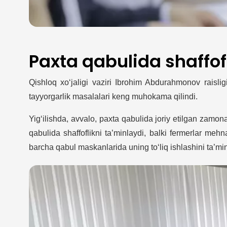
Paxta qabulida shaffof
Qishloq xo‘jaligi vaziri Ibrohim Abdurahmonov raisligi
tayyorgarlik masalalari keng muhokama qilindi.
Yig‘ilishda, avvalo, paxta qabulida joriy etilgan zamon
qabulida shaffoflikni ta’minlaydi, balki fermerlar me
barcha qabul maskanlarida uning to‘liq ishlashini ta’minl