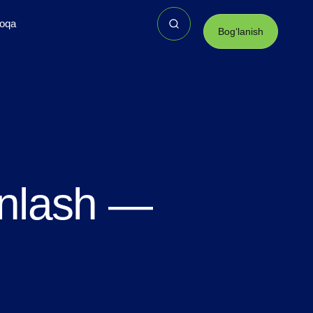
loqa
Bogʻlanish
minlash —