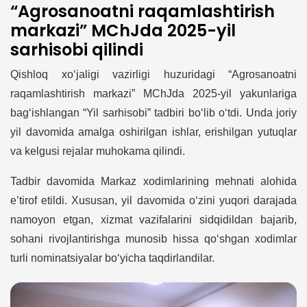
“Agrosanoatni raqamlashtirish
markazi” MChJda 2025-yil
sarhisobi qilindi
Qishloq xo‘jaligi vazirligi huzuridagi “Agrosanoatni
raqamlashtirish markazi” MChJda 2025-yil yakunlariga
bag‘ishlangan “Yil sarhisobi” tadbiri bo‘lib o‘tdi. Unda joriy
yil davomida amalga oshirilgan ishlar, erishilgan yutuqlar
va kelgusi rejalar muhokama qilindi.
Tadbir davomida Markaz xodimlarining mehnati alohida
e’tirof etildi. Xususan, yil davomida o‘zini yuqori darajada
namoyon etgan, xizmat vazifalarini sidqidildan bajarib,
sohani rivojlantirishga munosib hissa qo‘shgan xodimlar
turli nominatsiyalar bo‘yicha taqdirlandilar.