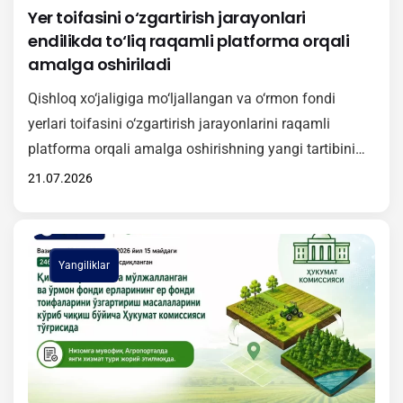
Yer toifasini o‘zgartirish jarayonlari
endilikda to‘liq raqamli platforma orqali
amalga oshiriladi
Qishloq xo‘jaligiga mo‘ljallangan va o‘rmon fondi
yerlari toifasini o‘zgartirish jarayonlarini raqamli
platforma orqali amalga oshirishning yangi tartibini
amaliyotga samarali joriy etish maqsadida onlayn
21.07.2026
o‘quv-seminari tashkil etildi. Tadbirda Vazirlar
Mahkamasining 2026-yil 15-maydagi 246-son qarori
bilan tasdiqlangan Nizomning mazmun-mohiyati
Yangiliklar
yuzasidan batafsil ma’lumot berildi. Unga muvofiq,
2026-yil 1-iyuldan boshlab qishloq xo‘jaligiga
mo‘ljallangan va o‘rmon fondi yerlari toifasini
o‘zgartirishga…