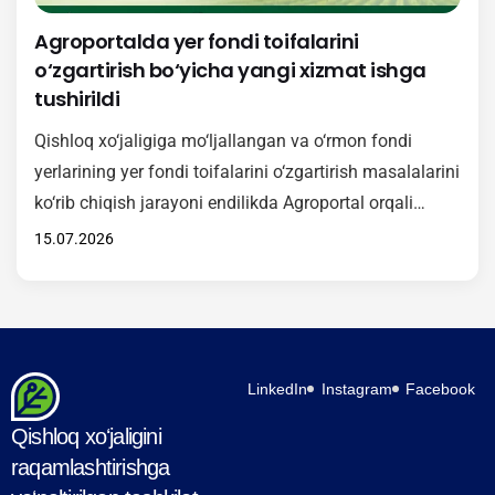
Agroportalda yer fondi toifalarini
o‘zgartirish bo‘yicha yangi xizmat ishga
tushirildi
Qishloq xo‘jaligiga mo‘ljallangan va o‘rmon fondi
yerlarining yer fondi toifalarini o‘zgartirish masalalarini
ko‘rib chiqish jarayoni endilikda Agroportal orqali
amalga oshiriladi. Mazkur xizmat O‘zbekiston
15.07.2026
Respublikasi Vazirlar Mahkamasining 2026-yil 15-
maydagi 246-son qarori asosida joriy etilgan bo‘lib,
Hukumat komissiyasi tomonidan ko‘rib chiqiladigan
murojaatlarni elektron shaklda qabul qilish va ko‘rib
chiqish imkonini yaratadi. Yangi xizmat orqali
LinkedIn
Instagram
Facebook
fuqarolar va manfaatdor…
Qishloq xoʻjaligini
raqamlashtirishga