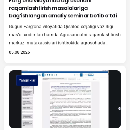
Farg‘ona viloyatida agrosohani
raqamlashtirish masalalariga
bag‘ishlangan amaliy seminar bo‘lib o‘tdi
Bugun Farg‘ona viloyatida Qishloq xo‘jaligi vazirligi
mas’ul xodimlari hamda Agrosanoatni raqamlashtirish
markazi mutaxassislari ishtirokida agrosohada
raqamli texnologiyalarni keng joriy etishga qaratilgan
05.08.2026
amaliy seminar tashkil etildi. Tadbir davomida
ishtirokchilarga “Agrotarozi” axborot tizimini
hududlarda samarali tatbiq etish, undan foydalanish
Yangiliklar
tartibi hamda ushbu platformaning amaliy ahamiyati
haqida batafsil ma’lumot berildi. Shuningdek, seminar
doirasida O‘zbekiston Respublikasi Vazirlar
Mahkamasining 381-sonli…