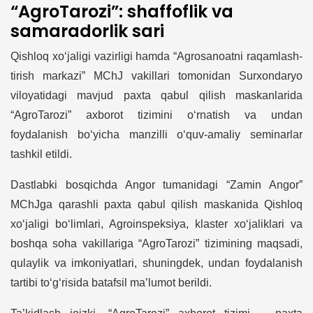
“AgroTarozi”: shaffoflik va
samaradorlik sari
Qishloq xo‘jaligi vazirligi hamda “Agrosanoatni raqamlash­
tirish markazi” MChJ vakillari tomonidan Surxondaryo
viloyatidagi mavjud paxta qabul qilish maskanlarida
“AgroTarozi” axborot tizimini o‘rnatish va undan
foydalanish bo‘yicha manzilli o‘quv-amaliy seminarlar
tashkil etildi.
Dastlabki bosqichda Angor tumanidagi “Zamin Angor”
MChJga qarashli paxta qabul qilish maskanida Qishloq
xo‘jaligi bo‘limlari, Agroinspeksiya, klaster xo‘jaliklari va
boshqa soha vakillariga “AgroTarozi” tizimining maqsadi,
qulaylik va imkoniyatlari, shuningdek, undan foydalanish
tartibi to‘g‘risida batafsil ma’lumot berildi.