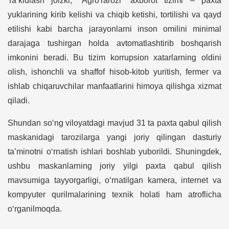
Ta’kidlash joizki, “AgroTarozi” axborot tizimi – paxta
yuklarining kirib kelishi va chiqib ketishi, tortilishi va qayd
etilishi kabi barcha jarayonlarni inson omilini minimal
darajaga tushirgan holda avtomatlashtirib boshqarish
imkonini beradi. Bu tizim korrupsion xatarlarning oldini
olish, ishonchli va shaffof hisob-kitob yuritish, fermer va
ishlab chiqaruvchilar manfaatlarini himoya qilishga xizmat
qiladi.
Shundan so‘ng viloyatdagi mavjud 31 ta paxta qabul qilish
maskanidagi tarozilarga yangi joriy qilingan dasturiy
ta’minotni o‘rnatish ishlari boshlab yuborildi. Shuningdek,
ushbu maskanlarning joriy yilgi paxta qabul qilish
mavsumiga tayyorgarligi, o‘rnatilgan kamera, internet va
kompyuter qurilmalarining texnik holati ham atroflicha
o‘rganilmoqda.