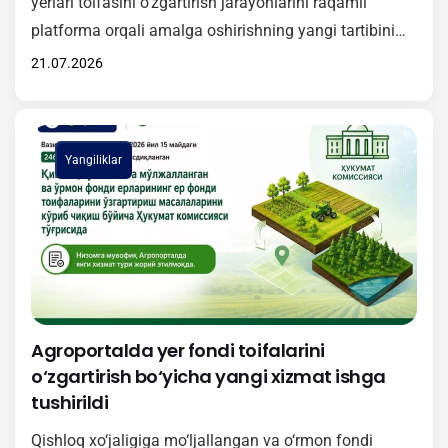
yerlari toifasini o‘zgartirish jarayonlarini raqamli
platforma orqali amalga oshirishning yangi tartibini
amaliyotga samarali joriy etish maqsadida onlayn
21.07.2026
o‘quv-seminari tashkil etildi. Tadbirda Vazirlar
Mahkamasining 2026-yil 15-maydagi 246-son qarori
bilan tasdiqlangan Nizomning mazmun-mohiyati
Yangiliklar
yuzasidan batafsil ma’lumot berildi. Unga muvofiq,
2026-yil 1-iyuldan boshlab qishloq xo‘jaligiga
mo‘ljallangan va o‘rmon fondi yerlari toifasini
o‘zgartirishga…
Agroportalda yer fondi toifalarini
o‘zgartirish bo‘yicha yangi xizmat ishga
tushirildi
Qishloq xo‘jaligiga mo‘ljallangan va o‘rmon fondi