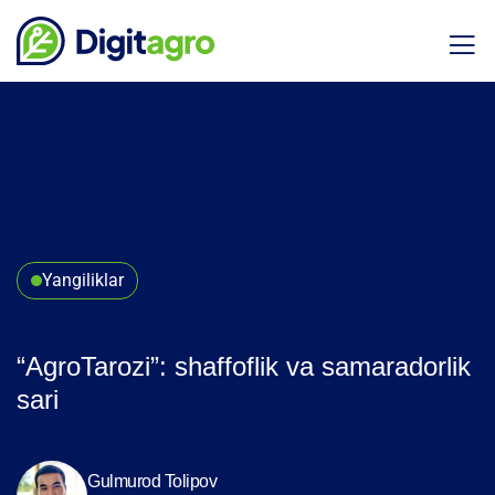
Yangiliklar
“AgroTarozi”: shaffoflik va samaradorlik
sari
Gulmurod Tolipov