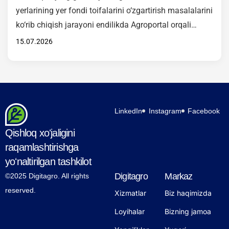
yerlarining yer fondi toifalarini o‘zgartirish masalalarini
ko‘rib chiqish jarayoni endilikda Agroportal orqali
amalga oshiriladi. Mazkur xizmat O‘zbekiston
15.07.2026
Respublikasi Vazirlar Mahkamasining 2026-yil 15-
maydagi 246-son qarori asosida joriy etilgan bo‘lib,
Hukumat komissiyasi tomonidan ko‘rib chiqiladigan
murojaatlarni elektron shaklda qabul qilish va ko‘rib
chiqish imkonini yaratadi. Yangi xizmat orqali
LinkedIn
Instagram
Facebook
fuqarolar va manfaatdor…
Qishloq xoʻjaligini
raqamlashtirishga
yoʻnaltirilgan tashkilot
Digitagro
Markaz
©2025 Digitagro. All rights
reserved.
Xizmatlar
Biz haqimizda
Loyihalar
Bizning jamoa