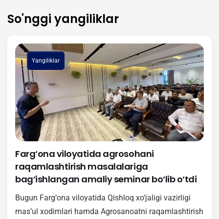
So'nggi yangiliklar
Yangiliklar
Farg‘ona viloyatida agrosohani
raqamlashtirish masalalariga
bag‘ishlangan amaliy seminar bo‘lib o‘tdi
Bugun Farg‘ona viloyatida Qishloq xo‘jaligi vazirligi
mas’ul xodimlari hamda Agrosanoatni raqamlashtirish