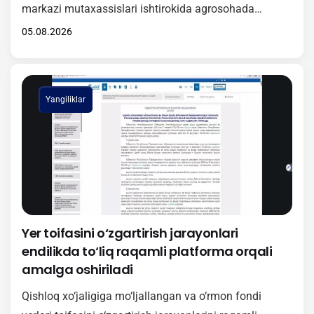
markazi mutaxassislari ishtirokida agrosohada
raqamli texnologiyalarni keng joriy etishga qaratilgan
05.08.2026
amaliy seminar tashkil etildi. Tadbir davomida
ishtirokchilarga “Agrotarozi” axborot tizimini
hududlarda samarali tatbiq etish, undan foydalanish
Yangiliklar
tartibi hamda ushbu platformaning amaliy ahamiyati
haqida batafsil ma’lumot berildi. Shuningdek, seminar
doirasida O‘zbekiston Respublikasi Vazirlar
Mahkamasining 381-sonli…
Yer toifasini o‘zgartirish jarayonlari
endilikda to‘liq raqamli platforma orqali
amalga oshiriladi
Qishloq xo‘jaligiga mo‘ljallangan va o‘rmon fondi