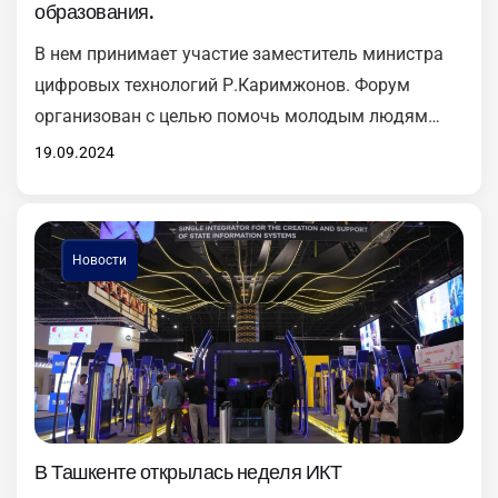
образования.
В нем принимает участие заместитель министра
цифровых технологий Р.Каримжонов. Форум
организован с целью помочь молодым людям
вывести свою ИТ-карьеру на новый уровень и
19.09.2024
познакомить их с новейшими образовательными
тенденциями в сфере ИТ. На форуме, обогащенном
знаниями, нетворкингом и ценными подарками в
Новости
рамках 5 динамичных сессий, молодые люди
получат возможность активно участвовать в
беседах, вопросах-ответах и…
В Ташкенте открылась неделя ИКТ