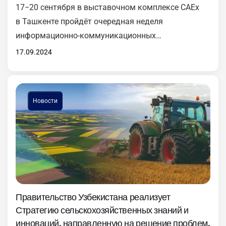
17−20 сентября в выставочном комплексе CAEx
в Ташкенте пройдёт очередная неделя
информационно-коммуникационных
технологий ICTWEEK Uzbekistan 2024. Ежегодное
17.09.2024
мероприятие, проводимое уже 20 лет (с 2004 года),
служит площадкой для обмена опытом,
демонстрации последних достижения отрасли,
Новости
обсуждения имеющихся проблем и путей
их решения. В церемонии открытия недели
приняли участие руководители Минцифры
и других министерств, представители иностранных
организаций, а также партнёров мероприятия —
Invest Qatar, DataWolt, Dell, Uzum, ZTE,…
Правительство Узбекистана реализует
Стратегию сельскохозяйственных знаний и
инноваций, направленную на решение проблем,