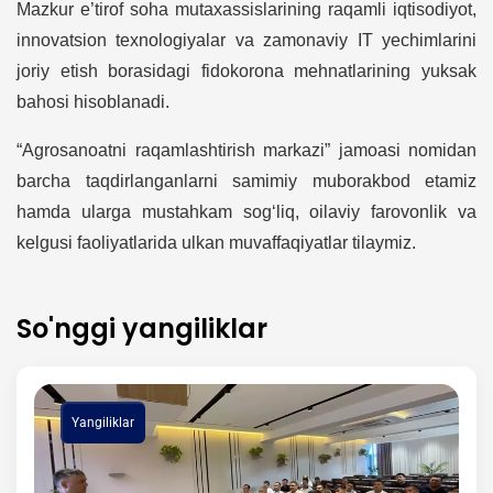
Mazkur e’tirof soha mutaxassislarining raqamli iqtisodiyot,
innovatsion texnologiyalar va zamonaviy IT yechimlarini
joriy etish borasidagi fidokorona mehnatlarining yuksak
bahosi hisoblanadi.
“Agrosanoatni raqamlashtirish markazi” jamoasi nomidan
barcha taqdirlanganlarni samimiy muborakbod etamiz
hamda ularga mustahkam sog‘liq, oilaviy farovonlik va
kelgusi faoliyatlarida ulkan muvaffaqiyatlar tilaymiz.
So'nggi yangiliklar
Yangiliklar