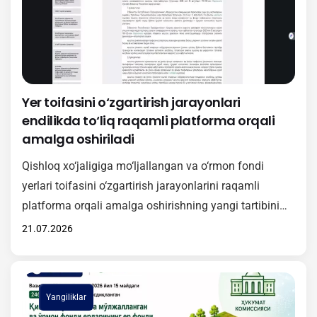
doirasida O‘zbekiston Respublikasi Vazirlar
Mahkamasining 381-sonli…
Yer toifasini o‘zgartirish jarayonlari
endilikda to‘liq raqamli platforma orqali
amalga oshiriladi
Qishloq xo‘jaligiga mo‘ljallangan va o‘rmon fondi
yerlari toifasini o‘zgartirish jarayonlarini raqamli
platforma orqali amalga oshirishning yangi tartibini
amaliyotga samarali joriy etish maqsadida onlayn
21.07.2026
o‘quv-seminari tashkil etildi. Tadbirda Vazirlar
Mahkamasining 2026-yil 15-maydagi 246-son qarori
bilan tasdiqlangan Nizomning mazmun-mohiyati
Yangiliklar
yuzasidan batafsil ma’lumot berildi. Unga muvofiq,