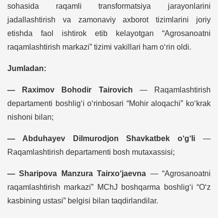
sohasida raqamli transformatsiya jarayonlarini
jadallashtirish va zamonaviy axborot tizimlarini joriy
etishda faol ishtirok etib kelayotgan “Agrosanoatni
raqamlashtirish markazi” tizimi vakillari ham o‘rin oldi.
Jumladan:
— Raximov Bohodir Tairovich
— Raqamlashtirish
departamenti boshlig‘i o‘rinbosari “Mohir aloqachi” ko‘krak
nishoni bilan;
— Abduhayev Dilmurodjon Shavkatbek o‘g‘li
—
Raqamlashtirish departamenti bosh mutaxassisi;
— Sharipova Manzura Tairxo‘jaevna
— “Agrosanoatni
raqamlashtirish markazi” MChJ boshqarma boshlig‘i “O‘z
kasbining ustasi” belgisi bilan taqdirlandilar.