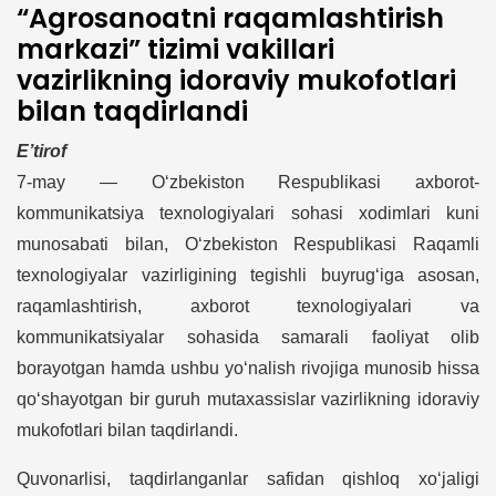
“Agrosanoatni raqamlashtirish
markazi” tizimi vakillari
vazirlikning idoraviy mukofotlari
bilan taqdirlandi
E’tirof
7-may — O‘zbekiston Respublikasi axborot-
kommunikatsiya texnologiyalari sohasi xodimlari kuni
munosabati bilan, O‘zbekiston Respublikasi Raqamli
texnologiyalar vazirligining tegishli buyrug‘iga asosan,
raqamlashtirish, axborot texnologiyalari va
kommunikatsiyalar sohasida samarali faoliyat olib
borayotgan hamda ushbu yo‘nalish rivojiga munosib hissa
qo‘shayotgan bir guruh mutaxassislar vazirlikning idoraviy
mukofotlari bilan taqdirlandi.
Quvonarlisi, taqdirlanganlar safidan qishloq xo‘jaligi