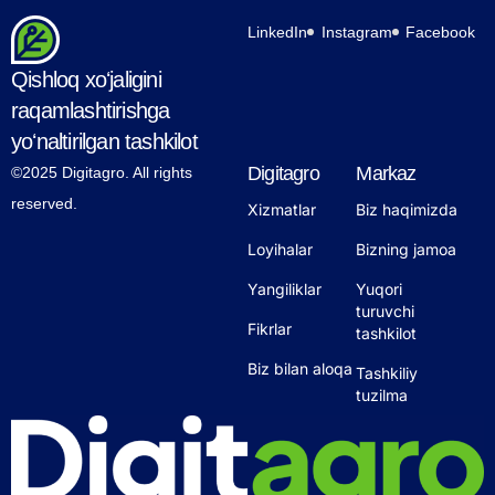
murojaatlarni elektron shaklda qabul qilish va ko‘rib
chiqish imkonini yaratadi. Yangi xizmat orqali
LinkedIn
Instagram
Facebook
fuqarolar va manfaatdor…
Qishloq xoʻjaligini
raqamlashtirishga
yoʻnaltirilgan tashkilot
Digitagro
Markaz
©2025 Digitagro. All rights
reserved.
Xizmatlar
Biz haqimizda
Loyihalar
Bizning jamoa
Yangiliklar
Yuqori
turuvchi
Fikrlar
tashkilot
Biz bilan aloqa
Tashkiliy
tuzilma