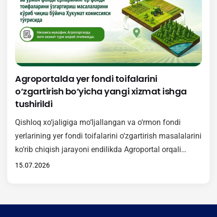
2026-yil 1-iyuldan boshlab qishloq xo‘jaligiga
mo‘ljallangan va o‘rmon fondi yerlari toifasini
o‘zgartirishga…
Agroportalda yer fondi toifalarini
o‘zgartirish bo‘yicha yangi xizmat ishga
tushirildi
Qishloq xo‘jaligiga mo‘ljallangan va o‘rmon fondi
yerlarining yer fondi toifalarini o‘zgartirish masalalarini
ko‘rib chiqish jarayoni endilikda Agroportal orqali
amalga oshiriladi. Mazkur xizmat O‘zbekiston
15.07.2026
Respublikasi Vazirlar Mahkamasining 2026-yil 15-
maydagi 246-son qarori asosida joriy etilgan bo‘lib,
Hukumat komissiyasi tomonidan ko‘rib chiqiladigan