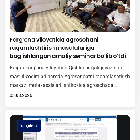
Farg‘ona viloyatida agrosohani
raqamlashtirish masalalariga
bag‘ishlangan amaliy seminar bo‘lib o‘tdi
Bugun Farg‘ona viloyatida Qishloq xo‘jaligi vazirligi
mas’ul xodimlari hamda Agrosanoatni raqamlashtirish
markazi mutaxassislari ishtirokida agrosohada
raqamli texnologiyalarni keng joriy etishga qaratilgan
05.08.2026
amaliy seminar tashkil etildi. Tadbir davomida
ishtirokchilarga “Agrotarozi” axborot tizimini
hududlarda samarali tatbiq etish, undan foydalanish
Yangiliklar
tartibi hamda ushbu platformaning amaliy ahamiyati
haqida batafsil ma’lumot berildi. Shuningdek, seminar