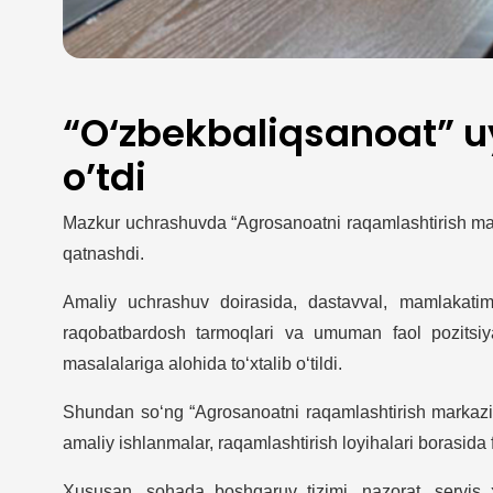
“O‘zbekbaliqsanoat” u
o’tdi
Mazkur uchrashuvda “Agrosanoatni raqamlashtirish ma
qatnashdi.
Amaliy uchrashuv doirasida, dastavval, mamlakatim
raqobatbardosh tarmoqlari va umuman faol pozitsiyal
masalalariga alohida to‘xtalib o‘tildi.
Shundan so‘ng “Agrosanoatni raqamlashtirish markazi” 
amaliy ishlanmalar, raqamlashtirish loyihalari borasida fikr
Xususan, sohada boshqaruv tizimi, nazorat, servis xi