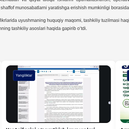
a shaffof munosabatlarni yaratishga erishish mumkinligi borasida fi
krlarida uyushmaning huquqiy maqomi, tashkiliy tuzilmasi haqi
hning tashkiliy asoslari haqida gapirib o‘tdi.
Yangiliklar