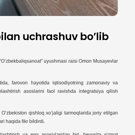
lan uchrashuv bo’lib
 “O‘zbekbaliqsanoat” uyushmasi raisi Omon Musayevlar
ida, farovon hayotida iqtisodiyotning zamonaviy va
htirish asoslarini faol ravishda integratsiya qilish
zbekiston qishloq xo‘jaligi tarmoqlarida joriy etilgan
i haqida fikr bildirdi.
lashtirish va eng asosiylaridan biri, bevosita xizmat