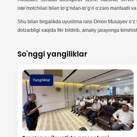
iste’molchilari bilan to‘g‘ridan-to‘g‘ri o‘zaro manfaatli v
Shu bilan birgalikda uyushma raisi Omon Musayev o‘z fi
dolzarbligi xaqida fikr bildirib, amaliy jarayonga kirishis
So'nggi yangiliklar
Yangiliklar