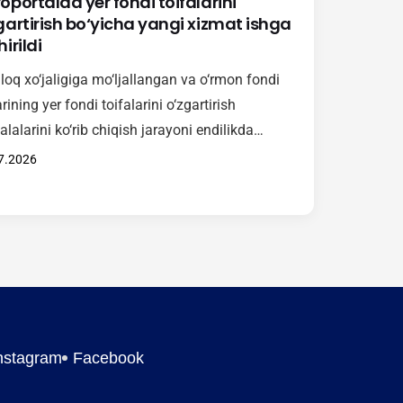
oportalda yer fondi toifalarini
gartirish bo‘yicha yangi xizmat ishga
irildi
loq xo‘jaligiga mo‘ljallangan va o‘rmon fondi
arining yer fondi toifalarini o‘zgartirish
lalarini ko‘rib chiqish jarayoni endilikda
portal orqali amalga oshiriladi. Mazkur xizmat
7.2026
ekiston Respublikasi Vazirlar Mahkamasining
-yil 15-maydagi 246-son qarori asosida joriy
gan bo‘lib, Hukumat komissiyasi tomonidan
ib chiqiladigan murojaatlarni elektron shaklda
l qilish va ko‘rib chiqish imkonini yaratadi.
i xizmat orqali fuqarolar va manfaatdor…
nstagram
Facebook