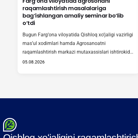
Farg‘ona viloyatida agrosohani
raqamlashtirish masalalariga
bag‘ishlangan amaliy seminar bo‘lib
o‘tdi
Bugun Farg‘ona viloyatida Qishloq xo‘jaligi vazirligi
mas’ul xodimlari hamda Agrosanoatni
raqamlashtirish markazi mutaxassislari ishtirokida
agrosohada raqamli texnologiyalarni keng joriy
05.08.2026
etishga qaratilgan amaliy seminar tashkil etildi.
Tadbir davomida ishtirokchilarga “Agrotarozi”
axborot tizimini hududlarda samarali tatbiq etish,
undan foydalanish tartibi hamda ushbu
platformaning amaliy ahamiyati haqida batafsil
ma’lumot berildi. Shuningdek, seminar doirasida
O‘zbekiston Respublikasi Vazirlar Mahkamasining
381-sonli…
Qishloq xoʻjaligini raqamlashtiris