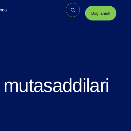
loqa
Bogʻlanish
 mutasaddilari