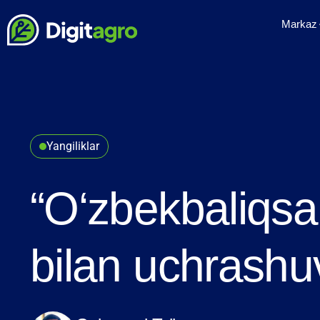
Markaz
Yangiliklar
“O‘zbekbaliqsa
bilan uchrashuv 