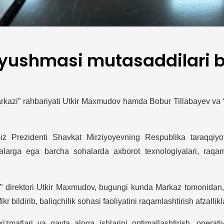
yushmasi mutasaddilari bi
rkazi” rahbariyati Utkir Maxmudov hamda Bobur Tillabayev va
iz Prezidenti Shavkat Mirziyoyevning Respublika taraqqiyot
arga ega barcha sohalarda axborot texnologiyalari, raqamlas
direktori Utkir Maxmudov, bugungi kunda Markaz tomonidan, O‘
 bildirib, baliqchilik sohasi faoliyatini raqamlashtirish afzalliklar
zmatlari va qayta aloqa ishlarini optimallashtirish, operativ