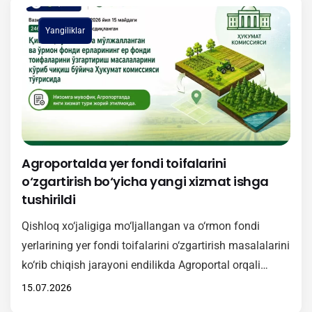
bilan tasdiqlangan Nizomning mazmun-mohiyati
Yangiliklar
yuzasidan batafsil ma’lumot berildi. Unga muvofiq,
2026-yil 1-iyuldan boshlab qishloq xo‘jaligiga
mo‘ljallangan va o‘rmon fondi yerlari toifasini
o‘zgartirishga…
Agroportalda yer fondi toifalarini
o‘zgartirish bo‘yicha yangi xizmat ishga
tushirildi
Qishloq xo‘jaligiga mo‘ljallangan va o‘rmon fondi
yerlarining yer fondi toifalarini o‘zgartirish masalalarini
ko‘rib chiqish jarayoni endilikda Agroportal orqali
amalga oshiriladi. Mazkur xizmat O‘zbekiston
15.07.2026
Respublikasi Vazirlar Mahkamasining 2026-yil 15-