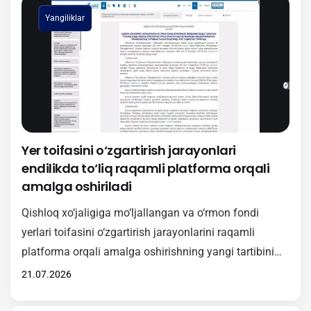
hududlarda samarali tatbiq etish, undan foydalanish
Yangiliklar
tartibi hamda ushbu platformaning amaliy ahamiyati
haqida batafsil ma’lumot berildi. Shuningdek, seminar
doirasida O‘zbekiston Respublikasi Vazirlar
Mahkamasining 381-sonli…
Yer toifasini o‘zgartirish jarayonlari
endilikda to‘liq raqamli platforma orqali
amalga oshiriladi
Qishloq xo‘jaligiga mo‘ljallangan va o‘rmon fondi
yerlari toifasini o‘zgartirish jarayonlarini raqamli
platforma orqali amalga oshirishning yangi tartibini
amaliyotga samarali joriy etish maqsadida onlayn
21.07.2026
o‘quv-seminari tashkil etildi. Tadbirda Vazirlar
Mahkamasining 2026-yil 15-maydagi 246-son qarori