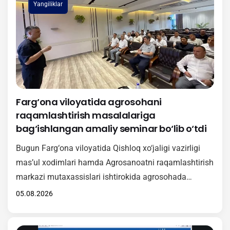
Yangiliklar
Farg‘ona viloyatida agrosohani
raqamlashtirish masalalariga
bag‘ishlangan amaliy seminar bo‘lib o‘tdi
Bugun Farg‘ona viloyatida Qishloq xo‘jaligi vazirligi
mas’ul xodimlari hamda Agrosanoatni raqamlashtirish
markazi mutaxassislari ishtirokida agrosohada
raqamli texnologiyalarni keng joriy etishga qaratilgan
05.08.2026
amaliy seminar tashkil etildi. Tadbir davomida
ishtirokchilarga “Agrotarozi” axborot tizimini