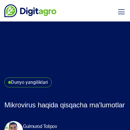
Dunyo yangiliklari
Mikrovirus haqida qisqacha ma’lumotlar
Gulmurod Tolipov