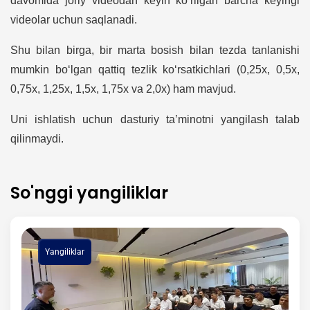
davomida joriy videodan keyin ko‘rilgan barcha keyingi
videolar uchun saqlanadi.
Shu bilan birga, bir marta bosish bilan tezda tanlanishi
mumkin bo‘lgan qattiq tezlik ko‘rsatkichlari (0,25x, 0,5x,
0,75x, 1,25x, 1,5x, 1,75x va 2,0x) ham mavjud.
Uni ishlatish uchun dasturiy ta’minotni yangilash talab
qilinmaydi.
So'nggi yangiliklar
Yangiliklar