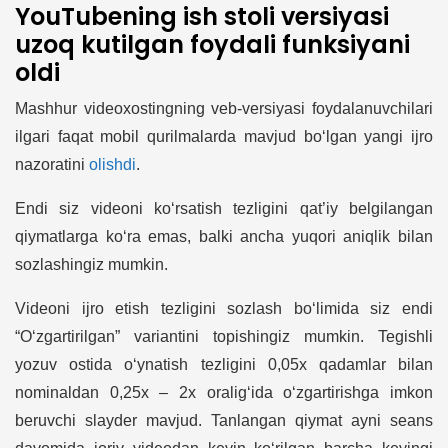
YouTubening ish stoli versiyasi
uzoq kutilgan foydali funksiyani
oldi
Mashhur videoxostingning veb-versiyasi foydalanuvchilari
ilgari faqat mobil qurilmalarda mavjud bo‘lgan yangi ijro
nazoratini
olishdi
.
Endi siz videoni ko‘rsatish tezligini qat’iy belgilangan
qiymatlarga ko‘ra emas, balki ancha yuqori aniqlik bilan
sozlashingiz mumkin.
Videoni ijro etish tezligini sozlash bo‘limida siz endi
“O‘zgartirilgan” variantini topishingiz mumkin. Tegishli
yozuv ostida o‘ynatish tezligini 0,05x qadamlar bilan
nominaldan 0,25x – 2x oralig‘ida o‘zgartirishga imkon
beruvchi slayder mavjud. Tanlangan qiymat ayni seans