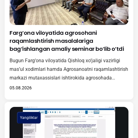
Farg‘ona viloyatida agrosohani
raqamlashtirish masalalariga
bag‘ishlangan amaliy seminar bo‘lib o‘tdi
Bugun Farg‘ona viloyatida Qishloq xo‘jaligi vazirligi
mas’ul xodimlari hamda Agrosanoatni raqamlashtirish
markazi mutaxassislari ishtirokida agrosohada
raqamli texnologiyalarni keng joriy etishga qaratilgan
05.08.2026
amaliy seminar tashkil etildi. Tadbir davomida
ishtirokchilarga “Agrotarozi” axborot tizimini
hududlarda samarali tatbiq etish, undan foydalanish
Yangiliklar
tartibi hamda ushbu platformaning amaliy ahamiyati
haqida batafsil ma’lumot berildi. Shuningdek, seminar