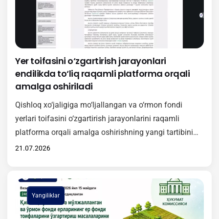
doirasida O‘zbekiston Respublikasi Vazirlar
Mahkamasining 381-sonli…
Yer toifasini o‘zgartirish jarayonlari
endilikda to‘liq raqamli platforma orqali
amalga oshiriladi
Qishloq xo‘jaligiga mo‘ljallangan va o‘rmon fondi
yerlari toifasini o‘zgartirish jarayonlarini raqamli
platforma orqali amalga oshirishning yangi tartibini
amaliyotga samarali joriy etish maqsadida onlayn
21.07.2026
o‘quv-seminari tashkil etildi. Tadbirda Vazirlar
Mahkamasining 2026-yil 15-maydagi 246-son qarori
bilan tasdiqlangan Nizomning mazmun-mohiyati
Yangiliklar
yuzasidan batafsil ma’lumot berildi. Unga muvofiq,
2026-yil 1-iyuldan boshlab qishloq xo‘jaligiga