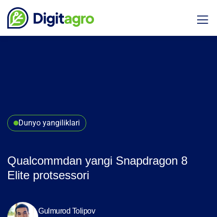
Dunyo yangiliklari
Qualcommdan yangi Snapdragon 8
Elite protsessori
Gulmurod Tolipov