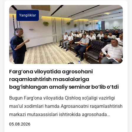
Yangiliklar
Farg‘ona viloyatida agrosohani
raqamlashtirish masalalariga
bag‘ishlangan amaliy seminar bo‘lib o‘tdi
Bugun Farg‘ona viloyatida Qishloq xo‘jaligi vazirligi
mas’ul xodimlari hamda Agrosanoatni raqamlashtirish
markazi mutaxassislari ishtirokida agrosohada
raqamli texnologiyalarni keng joriy etishga qaratilgan
05.08.2026
amaliy seminar tashkil etildi. Tadbir davomida