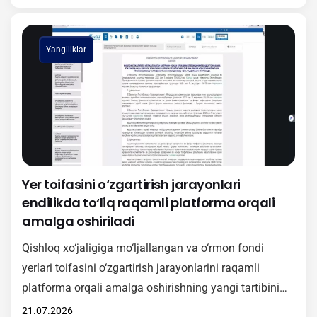
ishtirokchilarga “Agrotarozi” axborot tizimini
hududlarda samarali tatbiq etish, undan foydalanish
Yangiliklar
tartibi hamda ushbu platformaning amaliy ahamiyati
haqida batafsil ma’lumot berildi. Shuningdek, seminar
doirasida O‘zbekiston Respublikasi Vazirlar
Mahkamasining 381-sonli…
Yer toifasini o‘zgartirish jarayonlari
endilikda to‘liq raqamli platforma orqali
amalga oshiriladi
Qishloq xo‘jaligiga mo‘ljallangan va o‘rmon fondi
yerlari toifasini o‘zgartirish jarayonlarini raqamli
platforma orqali amalga oshirishning yangi tartibini
amaliyotga samarali joriy etish maqsadida onlayn
21.07.2026