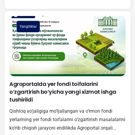
o‘quv-seminari tashkil etildi. Tadbirda Vazirlar
Mahkamasining 2026-yil 15-maydagi 246-son qarori
bilan tasdiqlangan Nizomning mazmun-mohiyati
Yangiliklar
yuzasidan batafsil ma’lumot berildi. Unga muvofiq,
2026-yil 1-iyuldan boshlab qishloq xo‘jaligiga
mo‘ljallangan va o‘rmon fondi yerlari toifasini
o‘zgartirishga…
Agroportalda yer fondi toifalarini
o‘zgartirish bo‘yicha yangi xizmat ishga
tushirildi
Qishloq xo‘jaligiga mo‘ljallangan va o‘rmon fondi
yerlarining yer fondi toifalarini o‘zgartirish masalalarini
ko‘rib chiqish jarayoni endilikda Agroportal orqali