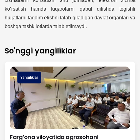
xizmatlarni ko‘rsatish, shu jumladan, elektron xizmat
ko‘rsatish hamda fuqarolarni qabul qilishda tegishli
hujjatlarni taqdim etishni talab qiladigan davlat organlari va
boshqa tashkilotlarda talab etilmaydi.
So'nggi yangiliklar
Yangiliklar
Farg‘ona viloyatida agrosohani