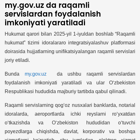
my.gov.uz da raqamli
servislardan foydalanish
imkoniyati yaratiladi
Hukumat qarori bilan 2025-yil 1-iyuldan boshlab “Raqamli
hukumat” tizimi idoralararo integratsiyalashuv platformasi
doirasida hujjatlarning unifikatsiyalangan raqamli servislari
joriy etiladi.
Bunda
my.gov.uz
da ushbu raqamli servislardan
foydalanish imkoniyati yaratiladi va ular O‘zbekiston
Respublikasi hududida majburiy tartibda qabul qilinadi.
Raqamli servislarning qog‘oz nusxalari banklarda, notarial
idoralarda, aeroportlarda ichki reyslarni ro‘yxatdan
o‘tkazishda va O‘zbekiston hududidan o‘tuvchi
poyezdlarga chiqishda, davlat, korporativ va boshqa