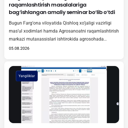
raqamlashtirish masalalariga
bag‘ishlangan amaliy seminar bo‘lib o‘tdi
Bugun Farg‘ona viloyatida Qishloq xo‘jaligi vazirligi
mas’ul xodimlari hamda Agrosanoatni raqamlashtirish
markazi mutaxassislari ishtirokida agrosohada
raqamli texnologiyalarni keng joriy etishga qaratilgan
05.08.2026
amaliy seminar tashkil etildi. Tadbir davomida
ishtirokchilarga “Agrotarozi” axborot tizimini
hududlarda samarali tatbiq etish, undan foydalanish
Yangiliklar
tartibi hamda ushbu platformaning amaliy ahamiyati
haqida batafsil ma’lumot berildi. Shuningdek, seminar
doirasida O‘zbekiston Respublikasi Vazirlar
Mahkamasining 381-sonli…