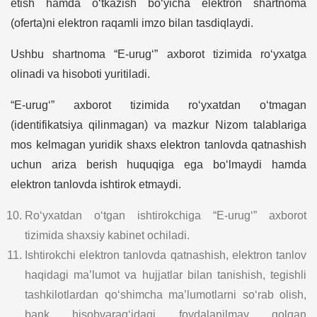
etish hamda o‘tkazish bo‘yicha elektron shartnoma
(oferta)ni elektron raqamli imzo bilan tasdiqlaydi.
Ushbu shartnoma “E-urug‘” axborot tizimida ro‘yxatga
olinadi va hisoboti yuritiladi.
“E-urug‘” axborot tizimida ro‘yxatdan o‘tmagan
(identifikatsiya qilinmagan) va mazkur Nizom talablariga
mos kelmagan yuridik shaxs elektron tanlovda qatnashish
uchun ariza berish huquqiga ega bo‘lmaydi hamda
elektron tanlovda ishtirok etmaydi.
Ro‘yxatdan o‘tgan ishtirokchiga “E-urug‘” axborot
tizimida shaxsiy kabinet ochiladi.
Ishtirokchi elektron tanlovda qatnashish, elektron tanlov
haqidagi ma’lumot va hujjatlar bilan tanishish, tegishli
tashkilotlardan qo‘shimcha ma’lumotlarni so‘rab olish,
bank hisobvarag‘idagi foydalanilmay qolgan