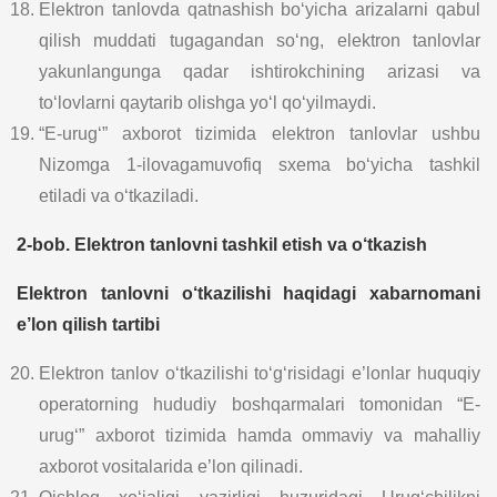
Elektron tanlovda qatnashish bo‘yicha arizalarni qabul
qilish muddati tugagandan so‘ng, elektron tanlovlar
yakunlangunga qadar ishtirokchining arizasi va
to‘lovlarni qaytarib olishga yo‘l qo‘yilmaydi.
“E-urug‘” axborot tizimida elektron tanlovlar ushbu
Nizomga 1-ilovagamuvofiq sxema bo‘yicha tashkil
etiladi va o‘tkaziladi.
2-bob. Elektron tanlovni tashkil etish va o‘tkazish
Elektron tanlovni o‘tkazilishi haqidagi xabarnomani
e’lon qilish tartibi
Elektron tanlov o‘tkazilishi to‘g‘risidagi e’lonlar huquqiy
operatorning hududiy boshqarmalari tomonidan “E-
urug‘” axborot tizimida hamda ommaviy va mahalliy
axborot vositalarida e’lon qilinadi.