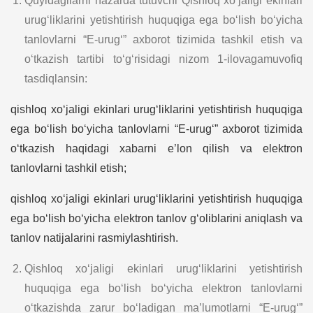
Quyidagilarni nazarda tutuvchi Qishloq xo‘jaligi ekinlari
urug‘liklarini yetishtirish huquqiga ega bo‘lish bo‘yicha
tanlovlarni “E-urug‘” axborot tizimida tashkil etish va
o‘tkazish tartibi to‘g‘risidagi nizom 1-ilovagamuvofiq
tasdiqlansin:
qishloq xo‘jaligi ekinlari urug‘liklarini yetishtirish huquqiga
ega bo‘lish bo‘yicha tanlovlarni “E-urug‘” axborot tizimida
o‘tkazish haqidagi xabarni e’lon qilish va elektron
tanlovlarni tashkil etish;
qishloq xo‘jaligi ekinlari urug‘liklarini yetishtirish huquqiga
ega bo‘lish bo‘yicha elektron tanlov g‘oliblarini aniqlash va
tanlov natijalarini rasmiylashtirish.
Qishloq xo‘jaligi ekinlari urug‘liklarini yetishtirish
huquqiga ega bo‘lish bo‘yicha elektron tanlovlarni
o‘tkazishda zarur bo‘ladigan ma’lumotlarni “E-urug‘”