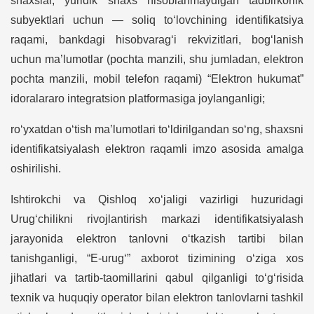
shaxslar, yuridik shaxs hisoblanmaydigan tadbirkorlik
subyektlari uchun — soliq to‘lovchining identifikatsiya
raqami, bankdagi hisobvarag‘i rekvizitlari, bog‘lanish
uchun ma’lumotlar (pochta manzili, shu jumladan, elektron
pochta manzili, mobil telefon raqami) “Elektron hukumat”
idoralararo integratsion platformasiga joylanganligi;
ro‘yxatdan o‘tish ma’lumotlari to‘ldirilgandan so‘ng, shaxsni
identifikatsiyalash elektron raqamli imzo asosida amalga
oshirilishi.
Ishtirokchi va Qishloq xo‘jaligi vazirligi huzuridagi
Urug‘chilikni rivojlantirish markazi identifikatsiyalash
jarayonida elektron tanlovni o‘tkazish tartibi bilan
tanishganligi, “E-urug‘” axborot tizimining o‘ziga xos
jihatlari va tartib-taomillarini qabul qilganligi to‘g‘risida
texnik va huquqiy operator bilan elektron tanlovlarni tashkil