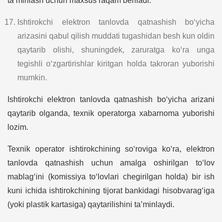
ta’minlash uchun maxsus raqam beriladi.
Ishtirokchi elektron tanlovda qatnashish bo‘yicha
arizasini qabul qilish muddati tugashidan besh kun oldin
qaytarib olishi, shuningdek, zaruratga ko‘ra unga
tegishli o‘zgartirishlar kiritgan holda takroran yuborishi
mumkin.
Ishtirokchi elektron tanlovda qatnashish bo‘yicha arizani
qaytarib olganda, texnik operatorga xabarnoma yuborishi
lozim.
Texnik operator ishtirokchining so‘roviga ko‘ra, elektron
tanlovda qatnashish uchun amalga oshirilgan to‘lov
mablag‘ini (komissiya to‘lovlari chegirilgan holda) bir ish
kuni ichida ishtirokchining tijorat bankidagi hisobvarag‘iga
(yoki plastik kartasiga) qaytarilishini ta’minlaydi.