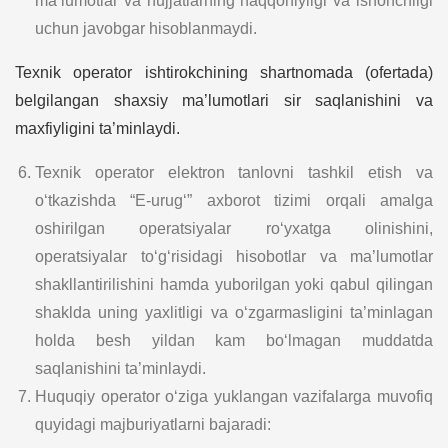
ma’lumotlar va hujjatlarning haqqoniyligi va ishonchligi
uchun javobgar hisoblanmaydi.
Texnik operator ishtirokchining shartnomada (ofertada)
belgilangan shaxsiy ma’lumotlari sir saqlanishini va
maxfiyligini ta’minlaydi.
Texnik operator elektron tanlovni tashkil etish va
o‘tkazishda “E-urug‘” axborot tizimi orqali amalga
oshirilgan operatsiyalar ro‘yxatga olinishini,
operatsiyalar to‘g‘risidagi hisobotlar va ma’lumotlar
shakllantirilishini hamda yuborilgan yoki qabul qilingan
shaklda uning yaxlitligi va o‘zgarmasligini ta’minlagan
holda besh yildan kam bo‘lmagan muddatda
saqlanishini ta’minlaydi.
Huquqiy operator o‘ziga yuklangan vazifalarga muvofiq
quyidagi majburiyatlarni bajaradi: