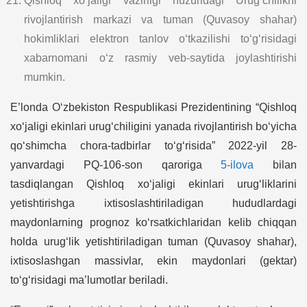
Qishloq xo‘jaligi vazirligi huzuridagi Urug‘chilikni
rivojlantirish markazi va tuman (Quvasoy shahar)
hokimliklari elektron tanlov o‘tkazilishi to‘g‘risidagi
xabarnomani o‘z rasmiy veb-saytida joylashtirishi
mumkin.
E’londa O‘zbekiston Respublikasi Prezidentining “Qishloq
xo‘jaligi ekinlari urug‘chiligini yanada rivojlantirish bo‘yicha
qo‘shimcha chora-tadbirlar to‘g‘risida” 2022-yil 28-
yanvardagi PQ-106-son qaroriga
5-ilova
bilan
tasdiqlangan Qishloq xo‘jaligi ekinlari urug‘liklarini
yetishtirishga ixtisoslashtiriladigan hududlardagi
maydonlarning prognoz ko‘rsatkichlaridan kelib chiqqan
holda urug‘lik yetishtiriladigan tuman (Quvasoy shahar),
ixtisoslashgan massivlar, ekin maydonlari (gektar)
to‘g‘risidagi ma’lumotlar beriladi.