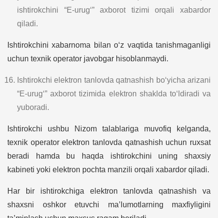
ishtirokchini “E-urug‘” axborot tizimi orqali xabardor
qiladi.
Ishtirokchini xabarnoma bilan o‘z vaqtida tanishmaganligi
uchun texnik operator javobgar hisoblanmaydi.
Ishtirokchi elektron tanlovda qatnashish bo‘yicha arizani
“E-urug‘” axborot tizimida elektron shaklda to‘ldiradi va
yuboradi.
Ishtirokchi ushbu Nizom talablariga muvofiq kelganda,
texnik operator elektron tanlovda qatnashish uchun ruxsat
beradi hamda bu haqda ishtirokchini uning shaxsiy
kabineti yoki elektron pochta manzili orqali xabardor qiladi.
Har bir ishtirokchiga elektron tanlovda qatnashish va
shaxsni oshkor etuvchi ma’lumotlarning maxfiyligini