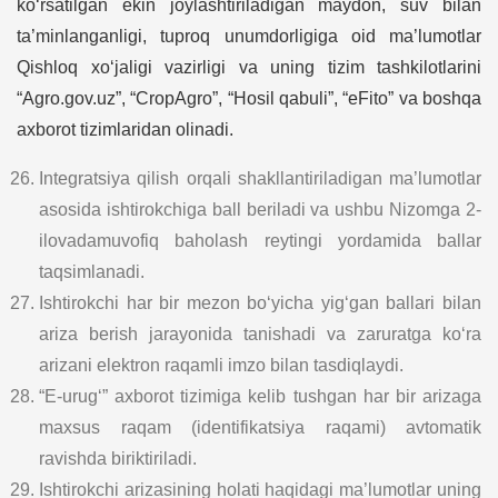
ko‘rsatilgan ekin joylashtiriladigan maydon, suv bilan
ta’minlanganligi, tuproq unumdorligiga oid ma’lumotlar
Qishloq xo‘jaligi vazirligi va uning tizim tashkilotlarini
“Agro.gov.uz”, “CropAgro”, “Hosil qabuli”, “eFito” va boshqa
axborot tizimlaridan olinadi.
Integratsiya qilish orqali shakllantiriladigan ma’lumotlar
asosida ishtirokchiga ball beriladi va ushbu Nizomga 2-
ilovadamuvofiq baholash reytingi yordamida ballar
taqsimlanadi.
Ishtirokchi har bir mezon bo‘yicha yig‘gan ballari bilan
ariza berish jarayonida tanishadi va zaruratga ko‘ra
arizani elektron raqamli imzo bilan tasdiqlaydi.
“E-urug‘” axborot tizimiga kelib tushgan har bir arizaga
maxsus raqam (identifikatsiya raqami) avtomatik
ravishda biriktiriladi.
Ishtirokchi arizasining holati haqidagi ma’lumotlar uning