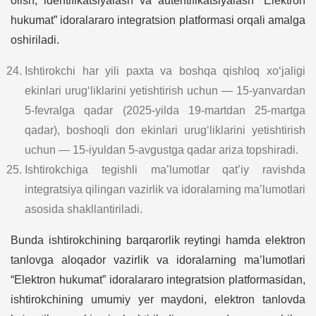
olish, identifikatsiyalash va autentifikatsiyalash “Elektron
hukumat” idoralararo integratsion platformasi orqali amalga
oshiriladi.
Ishtirokchi har yili paxta va boshqa qishloq xo‘jaligi
ekinlari urug‘liklarini yetishtirish uchun — 15-yanvardan
5-fevralga qadar (2025-yilda 19-martdan 25-martga
qadar), boshoqli don ekinlari urug‘liklarini yetishtirish
uchun — 15-iyuldan 5-avgustga qadar ariza topshiradi.
Ishtirokchiga tegishli ma’lumotlar qat’iy ravishda
integratsiya qilingan vazirlik va idoralarning ma’lumotlari
asosida shakllantiriladi.
Bunda ishtirokchining barqarorlik reytingi hamda elektron
tanlovga aloqador vazirlik va idoralarning ma’lumotlari
“Elektron hukumat” idoralararo integratsion platformasidan,
ishtirokchining umumiy yer maydoni, elektron tanlovda