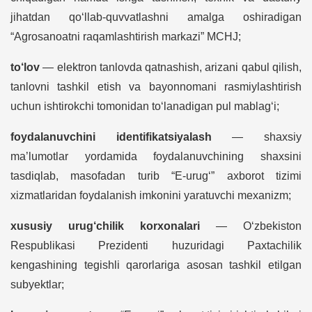
jihatdan qo‘llab-quvvatlashni amalga oshiradigan
“Agrosanoatni raqamlashtirish markazi” MCHJ;
to‘lov
— elektron tanlovda qatnashish, arizani qabul qilish,
tanlovni tashkil etish va bayonnomani rasmiylashtirish
uchun ishtirokchi tomonidan to‘lanadigan pul mablag‘i;
foydalanuvchini identifikatsiyalash
— shaxsiy
ma’lumotlar yordamida foydalanuvchining shaxsini
tasdiqlab, masofadan turib “E-urug‘” axborot tizimi
xizmatlaridan foydalanish imkonini yaratuvchi mexanizm;
xususiy urug‘chilik korxonalari
— O‘zbekiston
Respublikasi Prezidenti huzuridagi Paxtachilik
kengashining tegishli qarorlariga asosan tashkil etilgan
subyektlar;