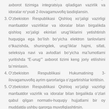
axborot tizimiga integratsiya qiladigan vazirlik va
idoralar ro‘yxati 2-ilovagamuvofiq tasdiqlansin.
O‘zbekiston Respublikasi Qishloq xo‘jaligi vazirligi
manfaatdor vazirliklar va idoralar bilan birgalikda
qishloq xo‘jaligi ekinlari urug‘liklarini yetishtirish
huquqiga ega bo‘lish bo‘yicha elektron tanlovlarni
o‘tkazishda, shuningdek, urug‘liklar hajmi, sifati,
seleksiya navi va avlodlari bo‘yicha ma’lumotlarni
yuritishda “E-urug‘” axborot tizimi keng joriy etilishini
ta’minlasin.
O‘zbekiston Respublikasi Hukumatining 3-
ilovagamuvofiq ayrim qarorlariga o‘zgartirishlar kiritilsin.
O‘zbekiston Respublikasi Qishloq xo‘jaligi vazirligi
manfaatdor vazirlik va idoralar bilan birgalikda o‘zlari
qabul qilgan normativ-huquqiy hujjatlarni bir oy
muddatda ushbu qarorga muvofiqlashtirsin.