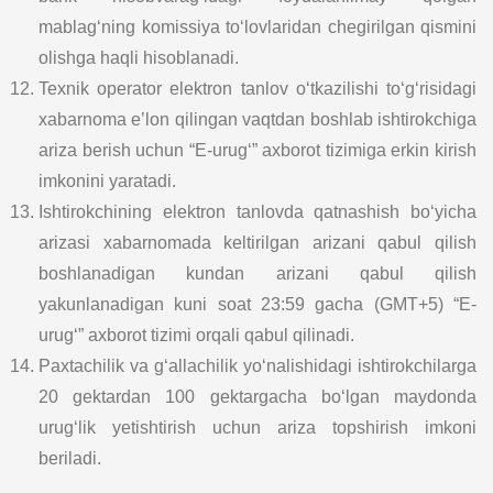
mablag‘ning komissiya to‘lovlaridan chegirilgan qismini
olishga haqli hisoblanadi.
Texnik operator elektron tanlov o‘tkazilishi to‘g‘risidagi
xabarnoma e’lon qilingan vaqtdan boshlab ishtirokchiga
ariza berish uchun “E-urug‘” axborot tizimiga erkin kirish
imkonini yaratadi.
Ishtirokchining elektron tanlovda qatnashish bo‘yicha
arizasi xabarnomada keltirilgan arizani qabul qilish
boshlanadigan kundan arizani qabul qilish
yakunlanadigan kuni soat 23:59 gacha (GMT+5) “E-
urug‘” axborot tizimi orqali qabul qilinadi.
Paxtachilik va g‘allachilik yo‘nalishidagi ishtirokchilarga
20 gektardan 100 gektargacha bo‘lgan maydonda
urug‘lik yetishtirish uchun ariza topshirish imkoni
beriladi.