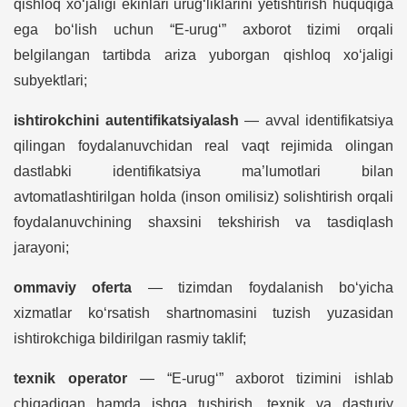
qishloq xo‘jaligi ekinlari urug‘liklarini yetishtirish huquqiga
ega bo‘lish uchun “E-urug‘” axborot tizimi orqali
belgilangan tartibda ariza yuborgan qishloq xo‘jaligi
subyektlari;
ishtirokchini autentifikatsiyalash
— avval identifikatsiya
qilingan foydalanuvchidan real vaqt rejimida olingan
dastlabki identifikatsiya ma’lumotlari bilan
avtomatlashtirilgan holda (inson omilisiz) solishtirish orqali
foydalanuvchining shaxsini tekshirish va tasdiqlash
jarayoni;
ommaviy oferta
— tizimdan foydalanish bo‘yicha
xizmatlar ko‘rsatish shartnomasini tuzish yuzasidan
ishtirokchiga bildirilgan rasmiy taklif;
texnik operator
— “E-urug‘” axborot tizimini ishlab
chiqadigan hamda ishga tushirish, texnik va dasturiy