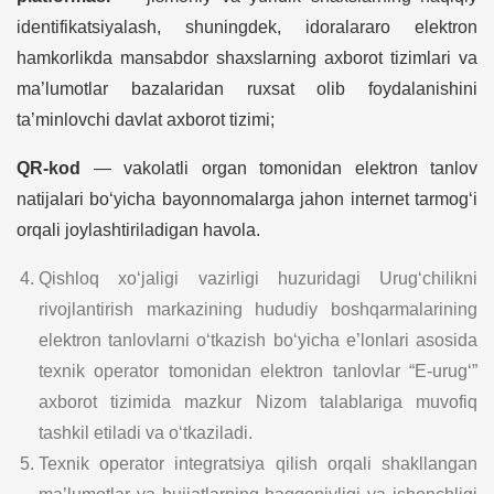
identifikatsiyalash, shuningdek, idoralararo elektron
hamkorlikda mansabdor shaxslarning axborot tizimlari va
ma’lumotlar bazalaridan ruxsat olib foydalanishini
ta’minlovchi davlat axborot tizimi;
QR-kod
— vakolatli organ tomonidan elektron tanlov
natijalari bo‘yicha bayonnomalarga jahon internet tarmog‘i
orqali joylashtiriladigan havola.
Qishloq xo‘jaligi vazirligi huzuridagi Urug‘chilikni
rivojlantirish markazining hududiy boshqarmalarining
elektron tanlovlarni o‘tkazish bo‘yicha e’lonlari asosida
texnik operator tomonidan elektron tanlovlar “E-urug‘”
axborot tizimida mazkur Nizom talablariga muvofiq
tashkil etiladi va o‘tkaziladi.
Texnik operator integratsiya qilish orqali shakllangan