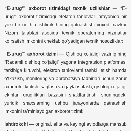
“E-urug‘” axborot tizimidagi texnik uzilishlar
— “E-
urug‘” axborot tizimidagi elektron tanlovlar jarayonida bir
yoki bir nechta ishtirokchining qatnashishi yoxud mazkur
Nizom talablari asosida texnik operatorning xizmatlar
ko‘rsatish imkonini cheklab qo‘yadigan texnik nosozliklar;
“E-urug‘” axborot tizimi
— Qishloq xo‘jaligi vazirligining
“Raqamli qishloq xo‘jaligi” yagona integratsion platformasi
tarkibiga kiruvchi, elektron tanlovlarni tashkil etish hamda
o‘tkazish, monitoring va aprobatsiya tadbirlari uchun zarur
axborotni kiritish, saqlash va qayta ishlash, qishloq xo‘jaligi
ekinlari urug‘liklari bazasini shakllantirish, shuningdek,
yuridik shaxslarning ushbu jarayonlarda qatnashish
imkonini ta’minlaydigan axborot tizimi;
ishtirokchi
— original, elita va keyingi avlodlarga mansub