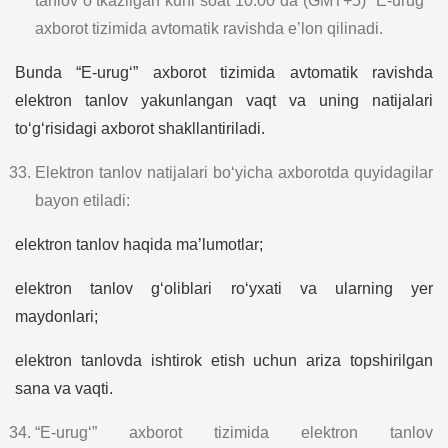
tanlov o‘tkazilgan kuni soat 10:00 da (GMT+5) “E-urug‘”
axborot tizimida avtomatik ravishda e’lon qilinadi.
Bunda “E-urug‘” axborot tizimida avtomatik ravishda
elektron tanlov yakunlangan vaqt va uning natijalari
to‘g‘risidagi axborot shakllantiriladi.
Elektron tanlov natijalari bo‘yicha axborotda quyidagilar
bayon etiladi:
elektron tanlov haqida ma’lumotlar;
elektron tanlov g‘oliblari ro‘yxati va ularning yer
maydonlari;
elektron tanlovda ishtirok etish uchun ariza topshirilgan
sana va vaqti.
“E-urug‘” axborot tizimida elektron tanlov