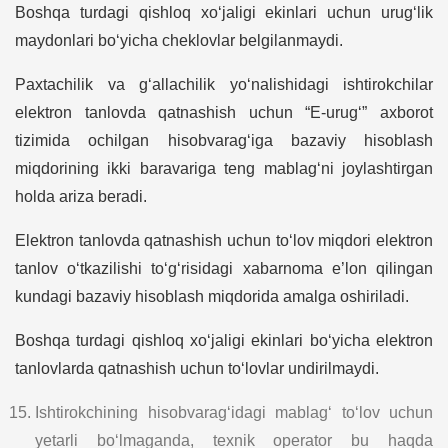
Boshqa turdagi qishloq xo‘jaligi ekinlari uchun urug‘lik
maydonlari bo‘yicha cheklovlar belgilanmaydi.
Paxtachilik va g‘allachilik yo‘nalishidagi ishtirokchilar
elektron tanlovda qatnashish uchun “E-urug‘” axborot
tizimida ochilgan hisobvarag‘iga bazaviy hisoblash
miqdorining ikki baravariga teng mablag‘ni joylashtirgan
holda ariza beradi.
Elektron tanlovda qatnashish uchun to‘lov miqdori elektron
tanlov o‘tkazilishi to‘g‘risidagi xabarnoma e’lon qilingan
kundagi bazaviy hisoblash miqdorida amalga oshiriladi.
Boshqa turdagi qishloq xo‘jaligi ekinlari bo‘yicha elektron
tanlovlarda qatnashish uchun to‘lovlar undirilmaydi.
Ishtirokchining hisobvarag‘idagi mablag‘ to‘lov uchun
yetarli bo‘lmaganda, texnik operator bu haqda