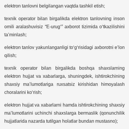
elektron tanlovni belgilangan vaqtda tashkil etish;
texnik operator bilan birgalikda elektron tanlovning inson
omili aralashuvisiz “E-urug‘” axborot tizimida o‘tkazilishini
ta’minlash;
elektron tanlov yakunlanganligi to‘g‘risidagi axborotni e’lon
qilish;
texnik operator bilan birgalikda boshqa shaxslarning
elektron hujjat va xabarlarga, shuningdek, ishtirokchining
shaxsiy ma’lumotlariga ruxsatsiz kirishidan himoyalash
choralarini ko‘rish;
elektron hujjat va xabarlarni hamda ishtirokchining shaxsiy
ma’lumotlarini uchinchi shaxslarga bermaslik (qonunchilik
hujjatlarida nazarda tutilgan holatlar bundan mustasno);