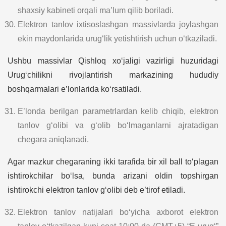
shaxsiy kabineti orqali ma’lum qilib boriladi.
Elektron tanlov ixtisoslashgan massivlarda joylashgan
ekin maydonlarida urug‘lik yetishtirish uchun o‘tkaziladi.
Ushbu massivlar Qishloq xo‘jaligi vazirligi huzuridagi
Urug‘chilikni rivojlantirish markazining hududiy
boshqarmalari e’lonlarida ko‘rsatiladi.
E’londa berilgan parametrlardan kelib chiqib, elektron
tanlov g‘olibi va g‘olib bo‘lmaganlarni ajratadigan
chegara aniqlanadi.
Agar mazkur chegaraning ikki tarafida bir xil ball to‘plagan
ishtirokchilar bo‘lsa, bunda arizani oldin topshirgan
ishtirokchi elektron tanlov g‘olibi deb e’tirof etiladi.
Elektron tanlov natijalari bo‘yicha axborot elektron