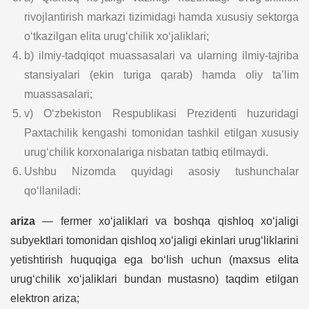
rivojlantirish markazi tizimidagi hamda xususiy sektorga
o‘tkazilgan elita urug‘chilik xo‘jaliklari;
b) ilmiy-tadqiqot muassasalari va ularning ilmiy-tajriba
stansiyalari (ekin turiga qarab) hamda oliy ta’lim
muassasalari;
v) O‘zbekiston Respublikasi Prezidenti huzuridagi
Paxtachilik kengashi tomonidan tashkil etilgan xususiy
urug‘chilik korxonalariga nisbatan tatbiq etilmaydi.
Ushbu Nizomda quyidagi asosiy tushunchalar
qo‘llaniladi:
ariza
— fermer xo‘jaliklari va boshqa qishloq xo‘jaligi
subyektlari tomonidan qishloq xo‘jaligi ekinlari urug‘liklarini
yetishtirish huquqiga ega bo‘lish uchun (maxsus elita
urug‘chilik xo‘jaliklari bundan mustasno) taqdim etilgan
elektron ariza;