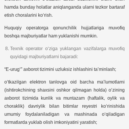
hamda bunday holatlar aniqlanganda ularni tezkor bartaraf
etish choralarini ko‘rish.
Huquqiy operatorga qonunchilik hujjatlariga muvofiq
boshqa majburiyatlar ham yuklanishi mumkin.
Texnik operator o‘ziga yuklangan vazifalarga muvofiq
quyidagi majburiyatlarni bajaradi:
“E-urug‘” axborot tizimini uzluksiz ishlashini ta’minlash;
o‘tkazilgan elektron tanlovga oid barcha ma’lumotlarni
(ishtirokchining shaxsini oshkor qilmagan holda) o‘zining
axborot tizimida kunlik va muntazam (haftalik, oylik va
choraklik) davriylik bilan bitimlar reyestri ko‘rinishida
umumiy foydalaniladigan va mashinada o‘qiladigan
formatlarda yuklab olish imkoniyatini yaratish;