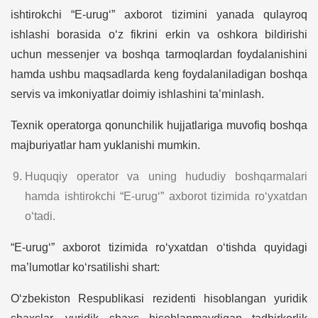
ishtirokchi “E-urug‘” axborot tizimini yanada qulayroq
ishlashi borasida o‘z fikrini erkin va oshkora bildirishi
uchun messenjer va boshqa tarmoqlardan foydalanishini
hamda ushbu maqsadlarda keng foydalaniladigan boshqa
servis va imkoniyatlar doimiy ishlashini ta’minlash.
Texnik operatorga qonunchilik hujjatlariga muvofiq boshqa
majburiyatlar ham yuklanishi mumkin.
Huquqiy operator va uning hududiy boshqarmalari
hamda ishtirokchi “E-urug‘” axborot tizimida ro‘yxatdan
o‘tadi.
“E-urug‘” axborot tizimida ro‘yxatdan o‘tishda quyidagi
ma’lumotlar ko‘rsatilishi shart:
O‘zbekiston Respublikasi rezidenti hisoblangan yuridik