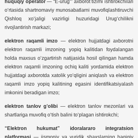
huquqiy operator
— “E-urug‘” axborot tizimi ishtirokchilari
o‘rtasida shartnomaviy munosabatlarni muvofiqlashtiruvchi
Qishloq xo‘jaligi vazirligi huzuridagi Urug‘chilikni
rivojlantirish markazi;
elektron raqamli imzo
— elektron hujjatdagi axborotni
elektron raqamli imzoning yopiq kalitidan foydalangan
holda maxsus o‘zgartirish natijasida hosil qilingan hamda
elektron raqamli imzoning ochiq kaliti yordamida elektron
hujjatdagi axborotda xatolik yo‘qligini aniqlash va elektron
raqamli imzo yopiq kalitining egasini identifikatsiyalash
imkonini beradigan imzo;
elektron tanlov g‘olibi
— elektron tanlov mezonlari va
shartlariga muvofiq o‘tish balini to‘plagan ishtirokchi;
“Elektron hukumat” idoralararo integratsion
platformasi
— jismoniy va yuridik shaxslarning haqiqiy