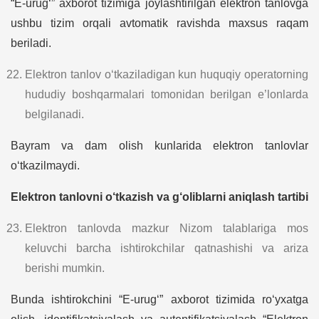
“E-urug‘” axborot tizimiga joylashtirilgan elektron tanlovga
ushbu tizim orqali avtomatik ravishda maxsus raqam
beriladi.
Elektron tanlov o‘tkaziladigan kun huquqiy operatorning
hududiy boshqarmalari tomonidan berilgan e’lonlarda
belgilanadi.
Bayram va dam olish kunlarida elektron tanlovlar
o‘tkazilmaydi.
Elektron tanlovni o‘tkazish va g‘oliblarni aniqlash tartibi
Elektron tanlovda mazkur Nizom talablariga mos
keluvchi barcha ishtirokchilar qatnashishi va ariza
berishi mumkin.
Bunda ishtirokchini “E-urug‘” axborot tizimida ro‘yxatga