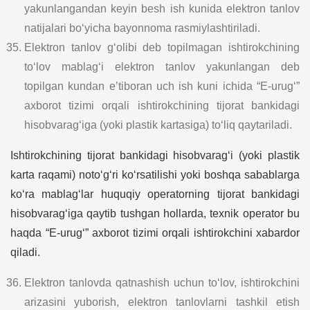
yakunlangandan keyin besh ish kunida elektron tanlov
natijalari bo‘yicha bayonnoma rasmiylashtiriladi.
Elektron tanlov g‘olibi deb topilmagan ishtirokchining
to‘lov mablag‘i elektron tanlov yakunlangan deb
topilgan kundan e’tiboran uch ish kuni ichida “E-urug‘”
axborot tizimi orqali ishtirokchining tijorat bankidagi
hisobvarag‘iga (yoki plastik kartasiga) to‘liq qaytariladi.
Ishtirokchining tijorat bankidagi hisobvarag‘i (yoki plastik
karta raqami) noto‘g‘ri ko‘rsatilishi yoki boshqa sabablarga
ko‘ra mablag‘lar huquqiy operatorning tijorat bankidagi
hisobvarag‘iga qaytib tushgan hollarda, texnik operator bu
haqda “E-urug‘” axborot tizimi orqali ishtirokchini xabardor
qiladi.
Elektron tanlovda qatnashish uchun to‘lov, ishtirokchini
arizasini yuborish, elektron tanlovlarni tashkil etish