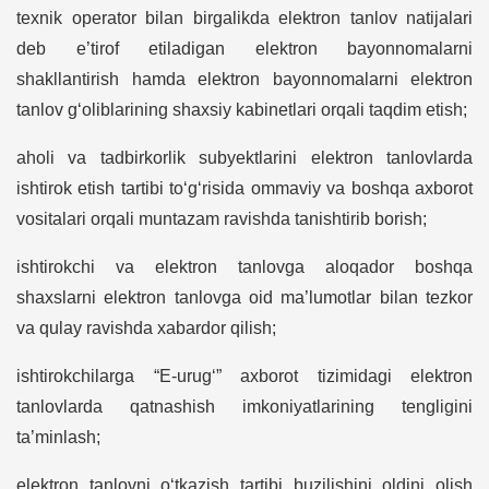
texnik operator bilan birgalikda elektron tanlov natijalari
deb e’tirof etiladigan elektron bayonnomalarni
shakllantirish hamda elektron bayonnomalarni elektron
tanlov g‘oliblarining shaxsiy kabinetlari orqali taqdim etish;
aholi va tadbirkorlik subyektlarini elektron tanlovlarda
ishtirok etish tartibi to‘g‘risida ommaviy va boshqa axborot
vositalari orqali muntazam ravishda tanishtirib borish;
ishtirokchi va elektron tanlovga aloqador boshqa
shaxslarni elektron tanlovga oid ma’lumotlar bilan tezkor
va qulay ravishda xabardor qilish;
ishtirokchilarga “E-urug‘” axborot tizimidagi elektron
tanlovlarda qatnashish imkoniyatlarining tengligini
ta’minlash;
elektron tanlovni o‘tkazish tartibi buzilishini oldini olish