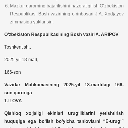
Mazkur qarorning bajarilishini nazorat qilish O‘zbekiston
Respublikasi Bosh vazirining o‘rinbosari J.A. Xodjayev
zimmasiga yuklansin.
O‘zbekiston Respublikasining Bosh vaziri A. ARIPOV
Toshkent sh.,
2025-yil 18-mart,
166-son
Vazirlar Mahkamasining 2025-yil 18-martdagi 166-
son
qaroriga
1-ILOVA
Qishloq xo‘jaligi ekinlari urug‘liklarini yetishtirish
huquqiga ega bo‘lish bo‘yicha tanlovlarni “E-urug‘”