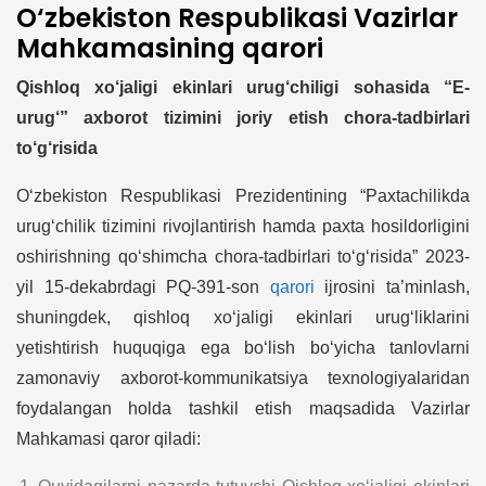
O‘zbekiston Respublikasi Vazirlar
Mahkamasining qarori
Qishloq xo‘jaligi ekinlari urug‘chiligi sohasida “E-
urug‘” axborot tizimini joriy etish chora-tadbirlari
to‘g‘risida
O‘zbekiston Respublikasi Prezidentining “Paxtachilikda
urug‘chilik tizimini rivojlantirish hamda paxta hosildorligini
oshirishning qo‘shimcha chora-tadbirlari to‘g‘risida” 2023-
yil 15-dekabrdagi PQ-391-son
qarori
ijrosini ta’minlash,
shuningdek, qishloq xo‘jaligi ekinlari urug‘liklarini
yetishtirish huquqiga ega bo‘lish bo‘yicha tanlovlarni
zamonaviy axborot-kommunikatsiya texnologiyalaridan
foydalangan holda tashkil etish maqsadida Vazirlar
Mahkamasi qaror qiladi: