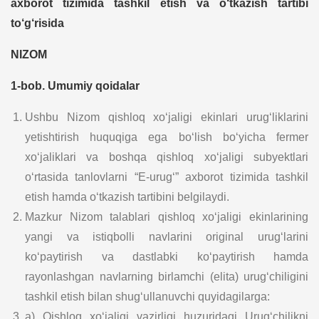
axborot tizimida tashkil etish va o‘tkazish tartibi
to‘g‘risida
NIZOM
1-bob. Umumiy qoidalar
Ushbu Nizom qishloq xo‘jaligi ekinlari urug‘liklarini
yetishtirish huquqiga ega bo‘lish bo‘yicha fermer
xo‘jaliklari va boshqa qishloq xo‘jaligi subyektlari
o‘rtasida tanlovlarni “E-urug‘” axborot tizimida tashkil
etish hamda o‘tkazish tartibini belgilaydi.
Mazkur Nizom talablari qishloq xo‘jaligi ekinlarining
yangi va istiqbolli navlarini original urug‘larini
ko‘paytirish va dastlabki ko‘paytirish hamda
rayonlashgan navlarning birlamchi (elita) urug‘chiligini
tashkil etish bilan shug‘ullanuvchi quyidagilarga:
a) Qishloq xo‘jaligi vazirligi huzuridagi Urug‘chilikni