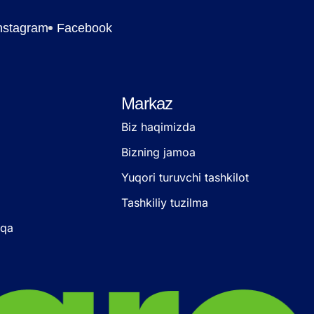
nstagram
Facebook
Markaz
Biz haqimizda
Bizning jamoa
Yuqori turuvchi tashkilot
Tashkiliy tuzilma
oqa