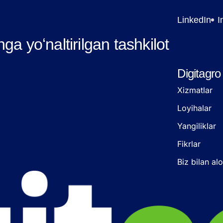
LinkedIn
I
hga yoʻnaltirilgan tashkilot
Digitagro
Xizmatlar
Loyihalar
Yangiliklar
Fikrlar
Biz bilan al