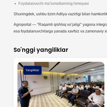
Foydalanuvchi ma’lumotlarining himoyasi
Shuningdek, ushbu tizim Adliya vazirligi bilan hamkorli
Agroportal — “Raqamli qishloq xo‘jaligi” yagona integr
esa foydalanuvchilarga yanada xavfsiz va zamonaviy xiz
So'nggi yangiliklar
Yangiliklar