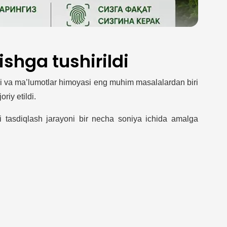
ishga tushirildi
igi va ma’lumotlar himoyasi eng muhim masalalardan biri
iy etildi.
ni tasdiqlash jarayoni bir necha soniya ichida amalga