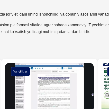
kda joriy etilgani uning ishonchliligi va qonuniy asoslarini yan
atsion platformasi sifatida agrar sohada zamonaviy IT yechiml
mat ko‘rsatish yo‘lidagi muhim qadamlardan biridir.
Yangiliklar