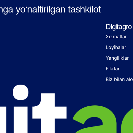
hga yoʻnaltirilgan tashkilot
Digitagro
Xizmatlar
Loyihalar
Yangiliklar
Fikrlar
Biz bilan al