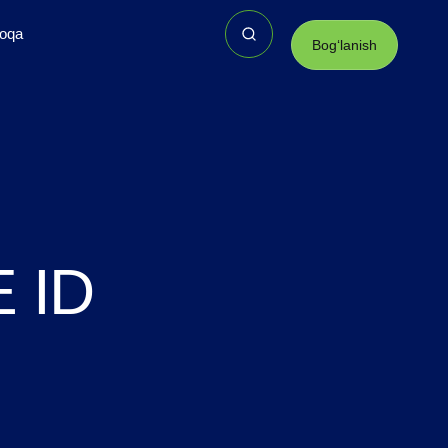
loqa
Bogʻlanish
E ID