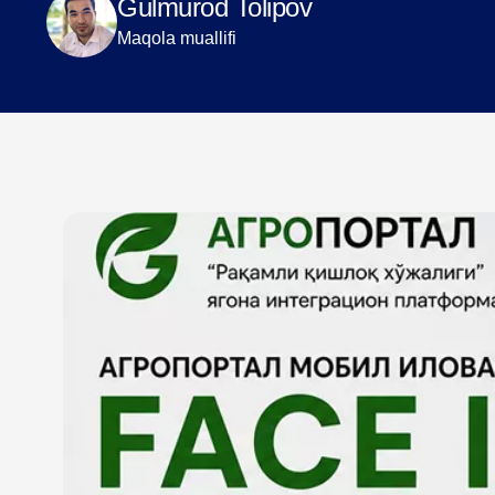
Gulmurod Tolipov
Maqola muallifi