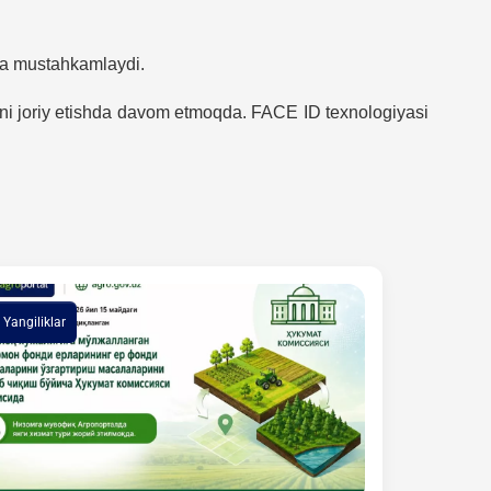
ada mustahkamlaydi.
arni joriy etishda davom etmoqda. FACE ID texnologiyasi
Yangiliklar