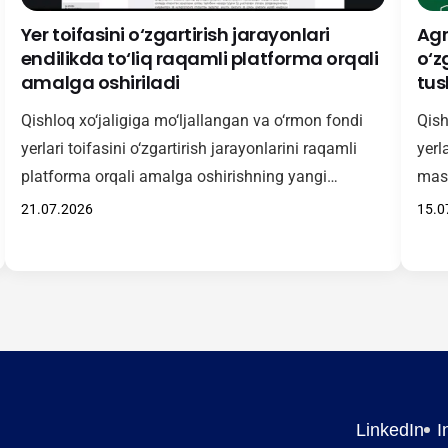
Yer toifasini o‘zgartirish jarayonlari
Agr
endilikda to‘liq raqamli platforma orqali
o‘z
amalga oshiriladi
tush
Qishloq xo‘jaligiga mo‘ljallangan va o‘rmon fondi
Qish
yerlari toifasini o‘zgartirish jarayonlarini raqamli
yerl
platforma orqali amalga oshirishning yangi
masa
tartibini amaliyotga samarali joriy etish maqsadida
Agro
21.07.2026
15.0
onlayn o‘quv-seminari tashkil etildi. Tadbirda
O‘zb
Vazirlar Mahkamasining 2026-yil 15-maydagi 246-
2026
son qarori bilan tasdiqlangan Nizomning mazmun-
etil
mohiyati yuzasidan batafsil ma’lumot berildi. Unga
ko‘r
muvofiq, 2026-yil 1-iyuldan boshlab qishloq
qabu
xo‘jaligiga mo‘ljallangan va o‘rmon fondi yerlari
Yang
toifasini o‘zgartirishga…
LinkedIn
I