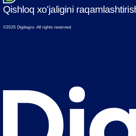
381-sonli…
Qishloq xoʻjaligini raqamlashtiris
©2025 Digitagro. All rights reserved.