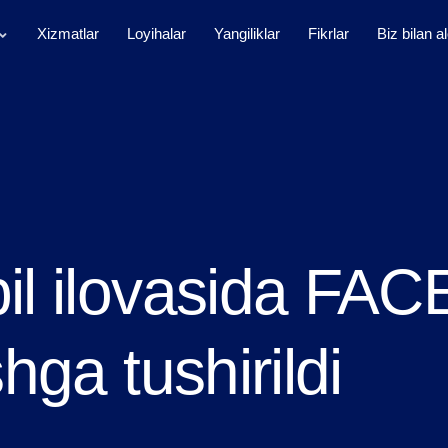
Xizmatlar
Loyihalar
Yangiliklar
Fikrlar
Biz bilan a
il ilovasida FAC
hga tushirildi