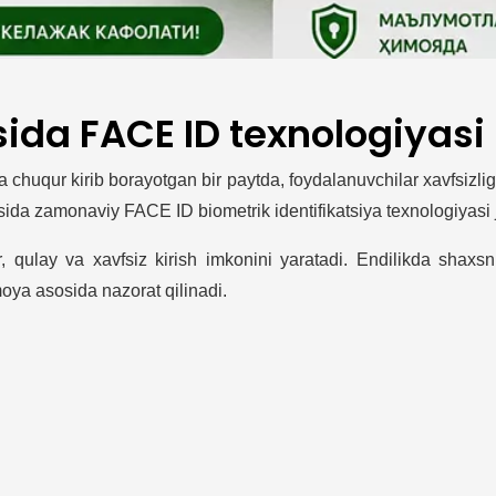
ida FACE ID texnologiyasi 
ra chuqur kirib borayotgan bir paytda, foydalanuvchilar xavfsizl
da zamonaviy FACE ID biometrik identifikatsiya texnologiyasi jor
, qulay va xavfsiz kirish imkonini yaratadi. Endilikda shaxs
moya asosida nazorat qilinadi.