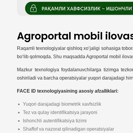
Agroportal mobil ilovas
Raqamli texnologiyalar qishloq xo‘jaligi sohasiga tobo
bo‘lib qolmoqda. Shu maqsadda Agroportal mobil ilovasi
Mazkur texnologiya foydalanuvchilarga tizimga tezkor
oshiriladi va barcha operatsiyalar yuqori darajadagi hi
FACE ID texnologiyasining asosiy afzalliklari:
Yuqori darajadagi biometrik xavfsizlik
Tez va qulay identifikatsiya jarayoni
Ishonchli autentifikatsiya tizimi
Shaffof va nazorat qilinadigan operatsiyalar