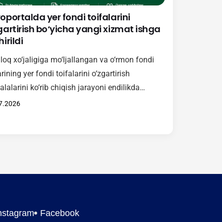
oportalda yer fondi toifalarini
gartirish bo‘yicha yangi xizmat ishga
irildi
loq xo‘jaligiga mo‘ljallangan va o‘rmon fondi
arining yer fondi toifalarini o‘zgartirish
lalarini ko‘rib chiqish jarayoni endilikda
portal orqali amalga oshiriladi. Mazkur xizmat
7.2026
ekiston Respublikasi Vazirlar Mahkamasining
-yil 15-maydagi 246-son qarori asosida joriy
gan bo‘lib, Hukumat komissiyasi tomonidan
ib chiqiladigan murojaatlarni elektron shaklda
l qilish va ko‘rib chiqish imkonini yaratadi.
i xizmat orqali fuqarolar va manfaatdor…
nstagram
Facebook