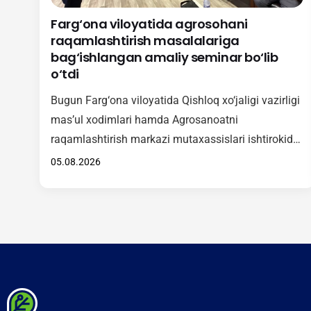
Farg‘ona viloyatida agrosohani
raqamlashtirish masalalariga
bag‘ishlangan amaliy seminar bo‘lib
o‘tdi
Bugun Farg‘ona viloyatida Qishloq xo‘jaligi vazirligi
mas’ul xodimlari hamda Agrosanoatni
raqamlashtirish markazi mutaxassislari ishtirokida
agrosohada raqamli texnologiyalarni keng joriy
05.08.2026
etishga qaratilgan amaliy seminar tashkil etildi.
Tadbir davomida ishtirokchilarga “Agrotarozi”
axborot tizimini hududlarda samarali tatbiq etish,
undan foydalanish tartibi hamda ushbu
platformaning amaliy ahamiyati haqida batafsil
ma’lumot berildi. Shuningdek, seminar doirasida
O‘zbekiston Respublikasi Vazirlar Mahkamasining