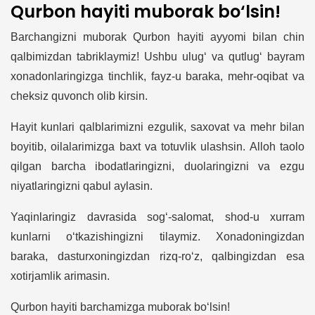
Qurbon hayiti muborak bo‘lsin!
Barchangizni muborak Qurbon hayiti ayyomi bilan chin
qalbimizdan tabriklaymiz! Ushbu ulug‘ va qutlug‘ bayram
xonadonlaringizga tinchlik, fayz-u baraka, mehr-oqibat va
cheksiz quvonch olib kirsin.
Hayit kunlari qalblarimizni ezgulik, saxovat va mehr bilan
boyitib, oilalarimizga baxt va totuvlik ulashsin. Alloh taolo
qilgan barcha ibodatlaringizni, duolaringizni va ezgu
niyatlaringizni qabul aylasin.
Yaqinlaringiz davrasida sog‘-salomat, shod-u xurram
kunlarni o‘tkazishingizni tilaymiz. Xonadoningizdan
baraka, dasturxoningizdan rizq-ro‘z, qalbingizdan esa
xotirjamlik arimasin.
Qurbon hayiti barchamizga muborak bo‘lsin!