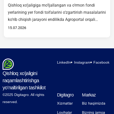
Qishloq xo‘jaligiga mo‘ljallangan va o‘rmon fondi
yerlarining yer fondi toifalarini o‘zgartirish masalalarini
ko‘rib chiqish jarayoni endilikda Agroportal orqali
amalga oshiriladi. Mazkur xizmat O‘zbekiston
15.07.2026
Respublikasi Vazirlar Mahkamasining 2026-yil 15-
maydagi 246-son qarori asosida joriy etilgan bo‘lib,
Hukumat komissiyasi tomonidan ko‘rib chiqiladigan
murojaatlarni elektron shaklda qabul qilish va ko‘rib
chiqish imkonini yaratadi. Yangi xizmat orqali
LinkedIn
Instagram
Facebook
fuqarolar va manfaatdor…
Qishloq xoʻjaligini
raqamlashtirishga
yoʻnaltirilgan tashkilot
Digitagro
Markaz
©2025 Digitagro. All rights
reserved.
Xizmatlar
Biz haqimizda
Loyihalar
Bizning jamoa