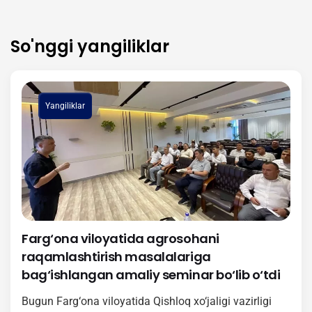
So'nggi yangiliklar
Yangiliklar
Farg‘ona viloyatida agrosohani
raqamlashtirish masalalariga
bag‘ishlangan amaliy seminar bo‘lib o‘tdi
Bugun Farg‘ona viloyatida Qishloq xo‘jaligi vazirligi