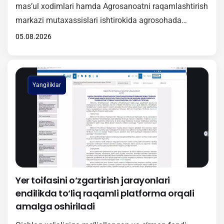
mas’ul xodimlari hamda Agrosanoatni raqamlashtirish
markazi mutaxassislari ishtirokida agrosohada
raqamli texnologiyalarni keng joriy etishga qaratilgan
05.08.2026
amaliy seminar tashkil etildi. Tadbir davomida
ishtirokchilarga “Agrotarozi” axborot tizimini
hududlarda samarali tatbiq etish, undan foydalanish
Yangiliklar
tartibi hamda ushbu platformaning amaliy ahamiyati
haqida batafsil ma’lumot berildi. Shuningdek, seminar
doirasida O‘zbekiston Respublikasi Vazirlar
Mahkamasining 381-sonli…
Yer toifasini o‘zgartirish jarayonlari
endilikda to‘liq raqamli platforma orqali
amalga oshiriladi