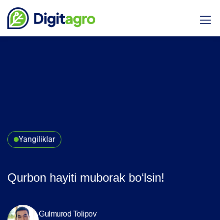
Yangiliklar
Qurbon hayiti muborak bo‘lsin!
Gulmurod Tolipov