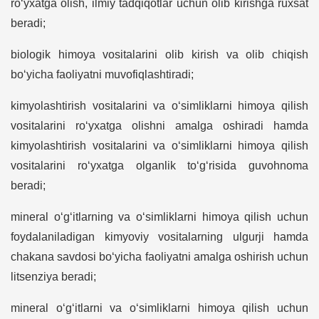
ro‘yxatga olish, ilmiy tadqiqotlar uchun olib kirishga ruxsat
beradi;
biologik himoya vositalarini olib kirish va olib chiqish
bo‘yicha faoliyatni muvofiqlashtiradi;
kimyolashtirish vositalarini va o‘simliklarni himoya qilish
vositalarini ro‘yxatga olishni amalga oshiradi hamda
kimyolashtirish vositalarini va o‘simliklarni himoya qilish
vositalarini ro‘yxatga olganlik to‘g‘risida guvohnoma
beradi;
mineral o‘g‘itlarning va o‘simliklarni himoya qilish uchun
foydalaniladigan kimyoviy vositalarning ulgurji hamda
chakana savdosi bo‘yicha faoliyatni amalga oshirish uchun
litsenziya beradi;
mineral o‘g‘itlarni va o‘simliklarni himoya qilish uchun