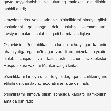
qayta tayyorlanishini va ularning malakasi oshirilishini
tashkil etadi;
kimyolashtirish vositalarini va o‘simliklarni himoya qilish
vositalarini qo‘llashga doir uslubiy ko‘rsatmalarni,
tavsiyanomalarni ishlab chiqadi hamda tasdiqlaydi;
O‘zbekiston Respublikasi hududida uchraydigan karantin
ahamiyatiga ega bo‘lmagan zararli organizmlar ro‘yxatini
ishlab chiqadi va tasdiqlash uchun O‘zbekiston
Respublikasi Vazirlar Mahkamasiga kiritadi;
o‘simliklarni himoya qilish to‘g‘risidagi qonunchilikning ijro
etilishi ustidan davlat nazoratini amalga oshiradi;
o‘simliklarni himoya qilish sohasida xalqaro hamkorlikni
amalga oshiradi;