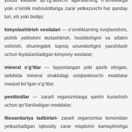
yoxud kasallik qo‘zg‘atuvchi agentlarning o‘simliklarga
yoki o‘simlik mahsulotlariga zarar yetkazuvchi har qanday
turi, xili yoki biotipi;
kimyolashtirish vositalari
— o‘simliklarning rivojlanishini,
pishib yetilishini tezlashtirish, hosildorligini va sifatini
oshirish, shuningdek tuproq unumdorligini yaxshilash
uchun foydalaniladigan kimyoviy vositalar;
mineral o‘g‘itlar
— tayyorlangan yoki qazib olingan,
tarkibida mineral shaklidagi oziqlantiruvchi moddalar
mavjud bo‘lgan o‘g‘itlar;
pestitsidlar
— zararli organizmlarga qarshi kurashish
uchun qo‘llaniladigan moddalar;
fitosanitariya tadbirlari-
zararli organizmlar tomonidan
yetkaziladigan iqtisodiy zarar miqdorini kamaytirishga