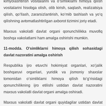
kimyolashtirish vositalarini va o‘simliklarni himoya qilish
vositalarini hisobga olish, olib kirish, saqlash, realizatsiya
qilish, qo‘llash, zararsizlantirish, ko‘mib tashlash va yo‘q
qilishning avtomatlashtirilgan axborot tizimini joriy etadi.
Maxsus vakolatli davlat organi qonunchilikka muvofiq
boshqa vakolatlarni ham amalga oshirishi mumkin.
11-modda. O‘simliklarni himoya qilish sohasidagi
davlat nazoratini amalga oshirish
Respublika ijro etuvchi hokimiyat organlari, xo‘jalik
boshqaruvi organlari, yuridik va jismoniy shaxslar
tomonidan o‘simliklarni himoya qilish to‘g‘risidagi
qonunchilikning ijro etilishi ustidan davlat nazoratini
maxsus vakolatli davlat organi amalga oshiradi.
Maxsus vakolatli davlat organi quyidagilar ustidan davlat