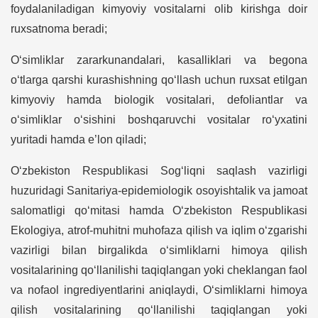
foydalaniladigan kimyoviy vositalarni olib kirishga doir
ruxsatnoma beradi;
O‘simliklar zararkunandalari, kasalliklari va begona
o‘tlarga qarshi kurashishning qo‘llash uchun ruxsat etilgan
kimyoviy hamda biologik vositalari, defoliantlar va
o‘simliklar o‘sishini boshqaruvchi vositalar ro‘yxatini
yuritadi hamda e’lon qiladi;
O‘zbekiston Respublikasi Sog‘liqni saqlash vazirligi
huzuridagi Sanitariya-epidemiologik osoyishtalik va jamoat
salomatligi qo‘mitasi hamda O‘zbekiston Respublikasi
Ekologiya, atrof-muhitni muhofaza qilish va iqlim o‘zgarishi
vazirligi bilan birgalikda o‘simliklarni himoya qilish
vositalarining qo‘llanilishi taqiqlangan yoki cheklangan faol
va nofaol ingrediyentlarini aniqlaydi, O‘simliklarni himoya
qilish vositalarining qo‘llanilishi taqiqlangan yoki