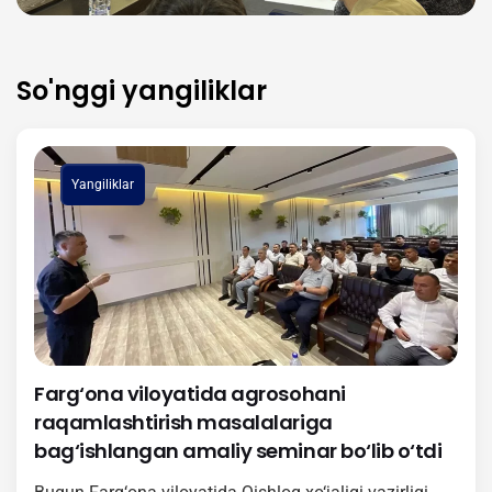
So'nggi yangiliklar
Yangiliklar
Farg‘ona viloyatida agrosohani
raqamlashtirish masalalariga
bag‘ishlangan amaliy seminar bo‘lib o‘tdi