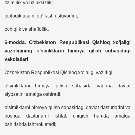
tizimlilik va uzluksizlik;
biologik usulni qo‘llash ustuvorligi;
ochiqlik va shaffoflik.
6-modda. O‘zbekiston Respublikasi Qishloq xo‘jaligi
vazirligining o‘simliklarni himoya qilish sohasidagi
vakolatlari
O‘zbekiston Respublikasi Qishloq xo‘jaligi vazirligi:
o‘simliklarni himoya qilish sohasida yagona davlat
siyosatini amalga oshiradi;
o‘simliklarni himoya qilish sohasidagi davlat dasturlarini va
boshqa dasturlarni ishlab chiqish hamda amalga
oshirishda ishtirok etadi;