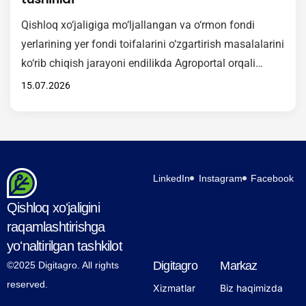
Qishloq xo‘jaligiga mo‘ljallangan va o‘rmon fondi
yerlarining yer fondi toifalarini o‘zgartirish masalalarini
ko‘rib chiqish jarayoni endilikda Agroportal orqali
amalga oshiriladi. Mazkur xizmat O‘zbekiston
15.07.2026
Respublikasi Vazirlar Mahkamasining 2026-yil 15-
maydagi 246-son qarori asosida joriy etilgan bo‘lib,
Hukumat komissiyasi tomonidan ko‘rib chiqiladigan
murojaatlarni elektron shaklda qabul qilish va ko‘rib
chiqish imkonini yaratadi. Yangi xizmat orqali
LinkedIn
Instagram
Facebook
fuqarolar va manfaatdor…
Qishloq xoʻjaligini
raqamlashtirishga
yoʻnaltirilgan tashkilot
Digitagro
Markaz
©2025 Digitagro. All rights
reserved.
Xizmatlar
Biz haqimizda