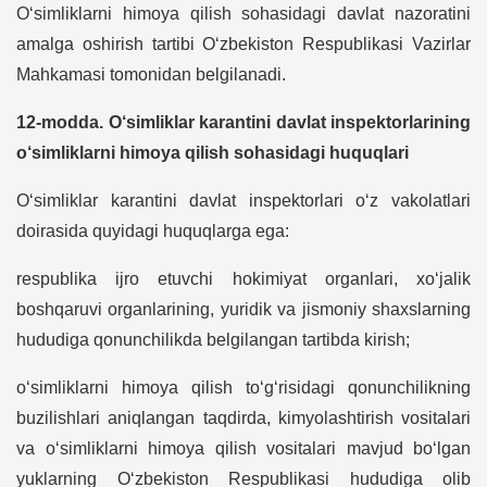
O‘simliklarni himoya qilish sohasidagi davlat nazoratini
amalga oshirish tartibi O‘zbekiston Respublikasi Vazirlar
Mahkamasi tomonidan belgilanadi.
12-modda. O‘simliklar karantini davlat inspektorlarining
o‘simliklarni himoya qilish sohasidagi huquqlari
O‘simliklar karantini davlat inspektorlari o‘z vakolatlari
doirasida quyidagi huquqlarga ega:
respublika ijro etuvchi hokimiyat organlari, xo‘jalik
boshqaruvi organlarining, yuridik va jismoniy shaxslarning
hududiga qonunchilikda belgilangan tartibda kirish;
o‘simliklarni himoya qilish to‘g‘risidagi qonunchilikning
buzilishlari aniqlangan taqdirda, kimyolashtirish vositalari
va o‘simliklarni himoya qilish vositalari mavjud bo‘lgan
yuklarning O‘zbekiston Respublikasi hududiga olib