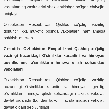
vositalariga, favqulodda vaziyatlar holatida kimyoviy
vositalarning zaxiralarini shakllantirishga bo‘lgan ehtiyojini
aniqlaydi.
O‘zbekiston Respublikasi Qishloq xo‘jaligi vazirligi
qonunchilikka muvofiq boshqa vakolatlarni ham amalga
oshirishi mumkin.
7-modda. O‘zbekiston Respublikasi Qishloq xo‘jaligi
vazirligi huzuridagi O‘simliklar karantini va himoyasi
agentligining o‘simliklarni himoya qilish sohasidagi
vakolatlari
O‘zbekiston Respublikasi Qishloq xo‘jaligi vazirligi
huzuridagi O‘simliklar karantini va himoyasi agentligi
o‘simliklarni himoya qilish sohasidagi maxsus vakolatli
davlat organidir (bundan buyon matnda maxsus vakolatli
davlat organi deb yuritiladi).