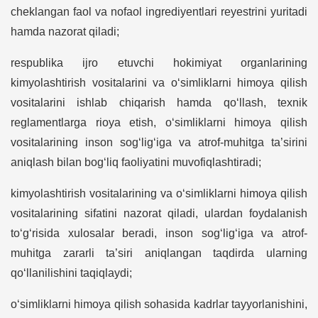
cheklangan faol va nofaol ingrediyentlari reyestrini yuritadi
hamda nazorat qiladi;
respublika ijro etuvchi hokimiyat organlarining
kimyolashtirish vositalarini va o‘simliklarni himoya qilish
vositalarini ishlab chiqarish hamda qo‘llash, texnik
reglamentlarga rioya etish, o‘simliklarni himoya qilish
vositalarining inson sog‘lig‘iga va atrof-muhitga ta’sirini
aniqlash bilan bog‘liq faoliyatini muvofiqlashtiradi;
kimyolashtirish vositalarining va o‘simliklarni himoya qilish
vositalarining sifatini nazorat qiladi, ulardan foydalanish
to‘g‘risida xulosalar beradi, inson sog‘lig‘iga va atrof-
muhitga zararli ta’siri aniqlangan taqdirda ularning
qo‘llanilishini taqiqlaydi;
o‘simliklarni himoya qilish sohasida kadrlar tayyorlanishini,