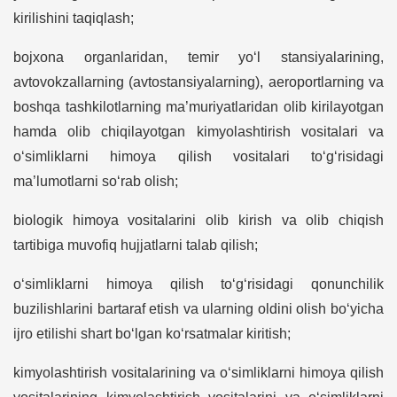
kirilishini taqiqlash;
bojxona organlaridan, temir yo‘l stansiyalarining,
avtovokzallarning (avtostansiyalarning), aeroportlarning va
boshqa tashkilotlarning ma’muriyatlaridan olib kirilayotgan
hamda olib chiqilayotgan kimyolashtirish vositalari va
o‘simliklarni himoya qilish vositalari to‘g‘risidagi
ma’lumotlarni so‘rab olish;
biologik himoya vositalarini olib kirish va olib chiqish
tartibiga muvofiq hujjatlarni talab qilish;
o‘simliklarni himoya qilish to‘g‘risidagi qonunchilik
buzilishlarini bartaraf etish va ularning oldini olish bo‘yicha
ijro etilishi shart bo‘lgan ko‘rsatmalar kiritish;
kimyolashtirish vositalarining va o‘simliklarni himoya qilish