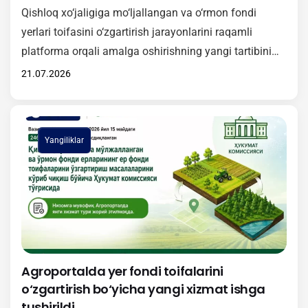
Qishloq xo‘jaligiga mo‘ljallangan va o‘rmon fondi
yerlari toifasini o‘zgartirish jarayonlarini raqamli
platforma orqali amalga oshirishning yangi tartibini
amaliyotga samarali joriy etish maqsadida onlayn
21.07.2026
o‘quv-seminari tashkil etildi. Tadbirda Vazirlar
Mahkamasining 2026-yil 15-maydagi 246-son qarori
bilan tasdiqlangan Nizomning mazmun-mohiyati
Yangiliklar
yuzasidan batafsil ma’lumot berildi. Unga muvofiq,
2026-yil 1-iyuldan boshlab qishloq xo‘jaligiga
mo‘ljallangan va o‘rmon fondi yerlari toifasini
o‘zgartirishga…
Agroportalda yer fondi toifalarini
o‘zgartirish bo‘yicha yangi xizmat ishga
tushirildi