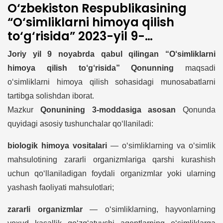
O‘zbekiston Respublikasining
“O‘simliklarni himoya qilish
to‘g‘risida” 2023-yil 9-
noyabrdagi O‘RQ-877-son
Joriy yil 9 noyabrda qabul qilingan “O‘simliklarni
Qonunining mazmuni va
himoya qilish to‘g‘risida”
Qonunning
maqsadi
mohiyati to‘g‘risida
o‘simliklarni himoya qilish sohasidagi munosabatlarni
tartibga solishdan iborat.
Mazkur
Qonunining 3-moddasiga asosan
Qonunda
quyidagi asosiy tushunchalar qo‘llaniladi:
biologik himoya vositalari
— o‘simliklarning va o‘simlik
mahsulotining zararli organizmlariga qarshi kurashish
uchun qo‘llaniladigan foydali organizmlar yoki ularning
yashash faoliyati mahsulotlari;
zararli organizmlar
— o‘simliklarning, hayvonlarning