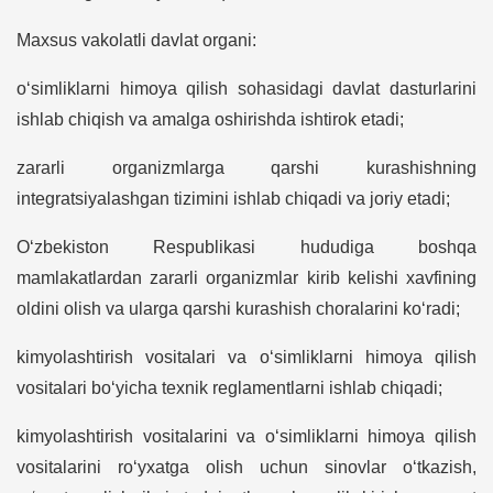
Maxsus vakolatli davlat organi:
o‘simliklarni himoya qilish sohasidagi davlat dasturlarini
ishlab chiqish va amalga oshirishda ishtirok etadi;
zararli organizmlarga qarshi kurashishning
integratsiyalashgan tizimini ishlab chiqadi va joriy etadi;
O‘zbekiston Respublikasi hududiga boshqa
mamlakatlardan zararli organizmlar kirib kelishi xavfining
oldini olish va ularga qarshi kurashish choralarini ko‘radi;
kimyolashtirish vositalari va o‘simliklarni himoya qilish
vositalari bo‘yicha texnik reglamentlarni ishlab chiqadi;
kimyolashtirish vositalarini va o‘simliklarni himoya qilish
vositalarini ro‘yxatga olish uchun sinovlar o‘tkazish,