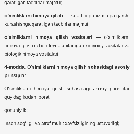
qaratilgan tadbirlar majmui;
o‘simliklarni himoya qilish
— zararli organizmlarga qarshi
kurashishga qaratilgan tadbirlar majmui;
o‘simliklarni himoya qilish vositalari
— o‘simliklarni
himoya qilish uchun foydalaniladigan kimyoviy vositalar va
biologik himoya vositalari.
4-modda. O‘simliklarni himoya qilish sohasidagi asosiy
prinsiplar
O‘simliklarni himoya qilish sohasidagi asosiy prinsiplar
quyidagilardan iborat:
qonuniylik;
inson sog‘lig‘i va atrof-muhit xavfsizligining ustuvorligi;