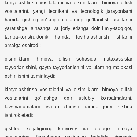
kimyolashtirish vositalarini va o‘simliklarni himoya qilish
vositalarini, yangi texnikani va texnologik jarayonlarni
hamda qishloq xo‘jaligida ularning qo‘llanilish usullarini
yaratishga, sinashga va joriy etishga doir ilmiy-tadqiqot,
tajriba-konstruktorlik hamda loyihalashtirish ishlarini
amalga oshiradi;
o‘simliklarni himoya qilish sohasida mutaxassislar
tayyorlanishini, qayta tayyorlanishini va ularning malakasi
oshirilishini ta’minlaydi;
kimyolashtirish vositalarini va o‘simliklarni himoya qilish
vositalarini qo‘llashga doir uslubiy ko‘rsatmalarni,
tavsiyanomalarni ishlab chiqish hamda joriy etishda
ishtirok etadi;
qishloq xo‘jaligining kimyoviy va biologik himoya