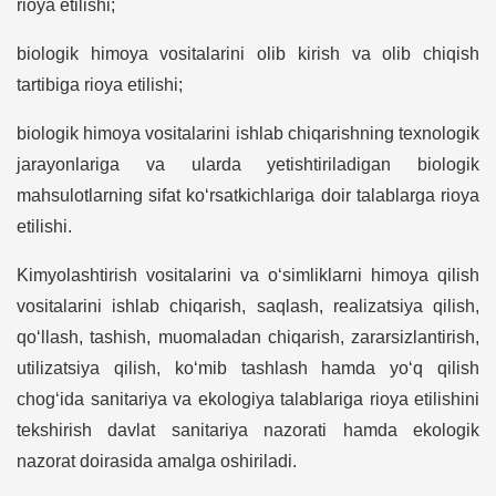
rioya etilishi;
biologik himoya vositalarini olib kirish va olib chiqish
tartibiga rioya etilishi;
biologik himoya vositalarini ishlab chiqarishning texnologik
jarayonlariga va ularda yetishtiriladigan biologik
mahsulotlarning sifat ko‘rsatkichlariga doir talablarga rioya
etilishi.
Kimyolashtirish vositalarini va o‘simliklarni himoya qilish
vositalarini ishlab chiqarish, saqlash, realizatsiya qilish,
qo‘llash, tashish, muomaladan chiqarish, zararsizlantirish,
utilizatsiya qilish, ko‘mib tashlash hamda yo‘q qilish
chog‘ida sanitariya va ekologiya talablariga rioya etilishini
tekshirish davlat sanitariya nazorati hamda ekologik
nazorat doirasida amalga oshiriladi.