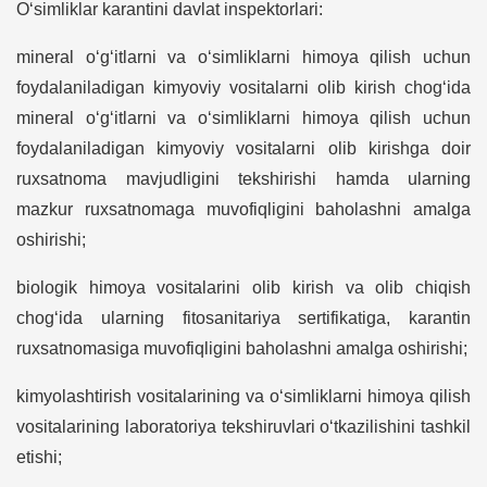
O‘simliklar karantini davlat inspektorlari:
mineral o‘g‘itlarni va o‘simliklarni himoya qilish uchun
foydalaniladigan kimyoviy vositalarni olib kirish chog‘ida
mineral o‘g‘itlarni va o‘simliklarni himoya qilish uchun
foydalaniladigan kimyoviy vositalarni olib kirishga doir
ruxsatnoma mavjudligini tekshirishi hamda ularning
mazkur ruxsatnomaga muvofiqligini baholashni amalga
oshirishi;
biologik himoya vositalarini olib kirish va olib chiqish
chog‘ida ularning fitosanitariya sertifikatiga, karantin
ruxsatnomasiga muvofiqligini baholashni amalga oshirishi;
kimyolashtirish vositalarining va o‘simliklarni himoya qilish
vositalarining laboratoriya tekshiruvlari o‘tkazilishini tashkil
etishi;