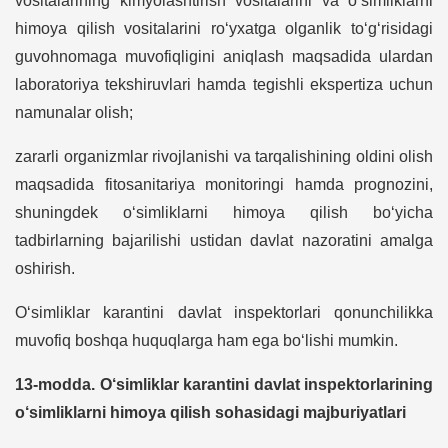
vositalarining kimyolashtirish vositalarini va o‘simliklarni
himoya qilish vositalarini ro‘yxatga olganlik to‘g‘risidagi
guvohnomaga muvofiqligini aniqlash maqsadida ulardan
laboratoriya tekshiruvlari hamda tegishli ekspertiza uchun
namunalar olish;
zararli organizmlar rivojlanishi va tarqalishining oldini olish
maqsadida fitosanitariya monitoringi hamda prognozini,
shuningdek o‘simliklarni himoya qilish bo‘yicha
tadbirlarning bajarilishi ustidan davlat nazoratini amalga
oshirish.
O‘simliklar karantini davlat inspektorlari qonunchilikka
muvofiq boshqa huquqlarga ham ega bo‘lishi mumkin.
13-modda. O‘simliklar karantini davlat inspektorlarining
o‘simliklarni himoya qilish sohasidagi majburiyatlari