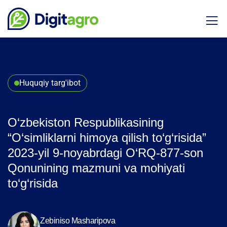
Huquqiy targ'ibot
O‘zbekiston Respublikasining
“O‘simliklarni himoya qilish to‘g‘risida”
2023-yil 9-noyabrdagi O‘RQ-877-son
Qonunining mazmuni va mohiyati
to‘g‘risida
Zebiniso Masharipova