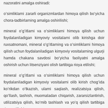
nazoratini amalga oshiradi:
o‘simliklarni zararli organizmlardan himoya qilish bo‘yicha
chora-tadbirlarning amalga oshirilishi;
mineral o‘g‘itlarni va o‘simliklarni himoya qilish uchun
foydalaniladigan kimyoviy vositalarni olib kirishga doir
ruxsatnomani, mineral o‘g‘itlarning va o‘simliklarni himoya
qilish uchun foydalaniladigan kimyoviy vositalarning ulgurji
hamda chakana savdosi bo‘yicha faoliyatni amalga
oshirish uchun litsenziyani olish tartibiga rioya etilishi;
mineral o‘g‘itlarni va o‘simliklarni himoya qilish uchun
foydalaniladigan kimyoviy vositalarni olib kirish chog‘ida
ko‘rikdan o‘tkazish, ularni saqlash, realizatsiya qilish,
qo‘llash, tashish, muomaladan chiqarish, zararsizlantirish,
utilizatsiya qilish, ko‘mib tashlash va yo‘q qilish tartibiga