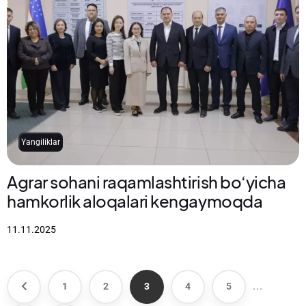
Yangiliklar
Agrar sohani raqamlashtirish bo‘yicha
hamkorlik aloqalari kengaymoqda
11.11.2025
...
1
2
3
4
5