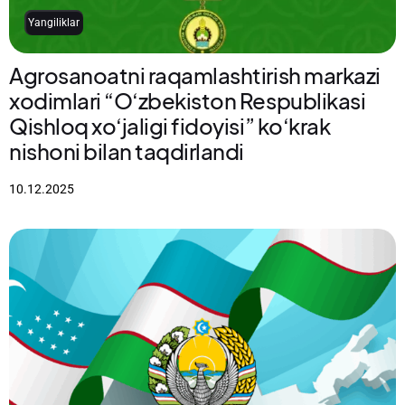
Yangiliklar
Agrosanoatni raqamlashtirish markazi
xodimlari “O‘zbekiston Respublikasi
Qishloq xo‘jaligi fidoyisi” ko‘krak
nishoni bilan taqdirlandi
10.12.2025