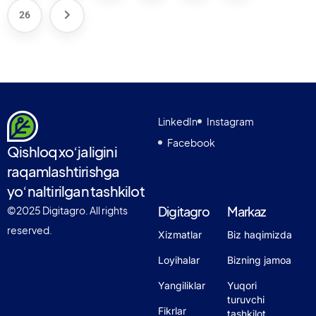
26
LinkedIn
Instagram
Facebook
Qishloq xoʻjaligini
raqamlashtirishga
yoʻnaltirilgan tashkilot
Digitagro
Markaz
©2025 Digitagro. All rights
reserved.
Xizmatlar
Biz haqimizda
Loyihalar
Bizning jamoa
Yangiliklar
Yuqori
turuvchi
Fikrlar
tashkilot