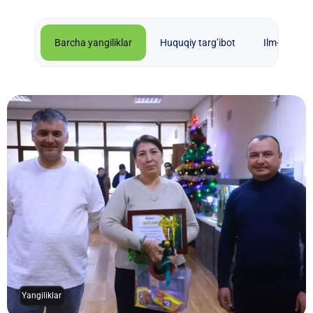
Barcha yangiliklar
Huquqiy targ’ibot
Ilm-fan
Yangiliklar