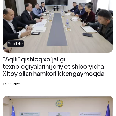
Yangiliklar
“Aqlli” qishloq xo‘jaligi
texnologiyalarini joriy etish bo‘yicha
Xitoy bilan hamkorlik kengaymoqda
14.11.2025